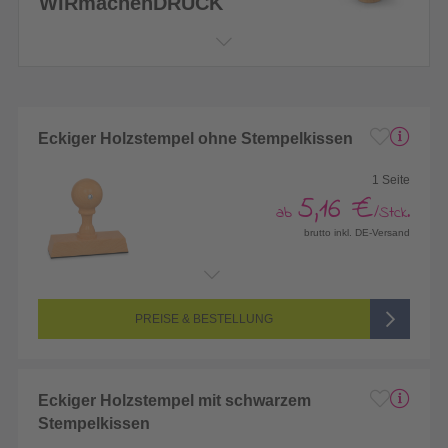
WIRmachenDRUCK
Eckiger Holzstempel ohne Stempelkissen
1 Seite
5,16 €
ab
/Stck.
brutto inkl. DE-Versand
Endformat:
Größe frei wählbar
Seitenanzahl:
1-seitig (Vorderseite bedruckt, Rückseite unbedruckt)
Farbigkeit:
1/0-farbig (schwarz/weiß bedruckt)
PREISE & BESTELLUNG
Eckiger Holzstempel mit schwarzem
Stempelkissen