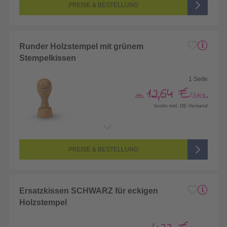
Farbigkeit:
1/0-farbig (schwarz/weiß bedruckt)
PREISE & BESTELLUNG
Runder Holzstempel mit grünem
Stempelkissen
1 Seite
12,64 €
ab
/Stck.
brutto inkl. DE-Versand
Endformat:
Größe frei wählbar
Seitenanzahl:
1-seitig (Vorderseite bedruckt, Rückseite unbedruckt)
Farbigkeit:
1/0-farbig (schwarz/weiß bedruckt)
PREISE & BESTELLUNG
Ersatzkissen SCHWARZ für eckigen
Holzstempel