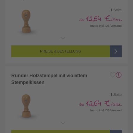
1 Seite
12,64 €
ab
/Stck.
brutto inkl. DE-Versand
Endformat:
Größe frei wählbar
Seitenanzahl:
1-seitig (Vorderseite bedruckt, Rückseite unbedruckt)
Farbigkeit:
1/0-farbig (schwarz/weiß bedruckt)
PREISE & BESTELLUNG
Runder Holzstempel mit violettem
Stempelkissen
1 Seite
12,64 €
ab
/Stck.
brutto inkl. DE-Versand
Endformat:
Größe frei wählbar
Seitenanzahl:
1-seitig (Vorderseite bedruckt, Rückseite unbedruckt)