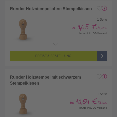
Runder Holzstempel ohne Stempelkissen
1 Seite
9,65 €
ab
/Stck.
brutto inkl. DE-Versand
Endformat:
Größe frei wählbar
Seitenanzahl:
1-seitig (Vorderseite bedruckt, Rückseite unbedruckt)
Farbigkeit:
1/0-farbig (schwarz/weiß bedruckt)
PREISE & BESTELLUNG
Runder Holzstempel mit schwarzem
Stempelkissen
1 Seite
12,64 €
ab
/Stck.
brutto inkl. DE-Versand