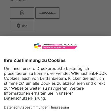
WIRmachenDRUCK GmbH
Illerstraße 15
71522 Backnang
Tel.: +49 (0) 711 995 982 - 20
Fax: +49 (0) 711 995 982 - 21
SOCIAL MEDIA