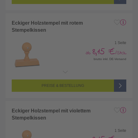
Eckiger Holzstempel mit rotem
Stempelkissen
1 Seite
8,15 €
ab
/Stck.
brutto inkl. DE-Versand
Endformat:
Größe frei wählbar
Seitenanzahl:
1-seitig (Vorderseite bedruckt, Rückseite unbedruckt)
Farbigkeit:
1/0-farbig (schwarz/weiß bedruckt)
PREISE & BESTELLUNG
Eckiger Holzstempel mit violettem
Stempelkissen
1 Seite