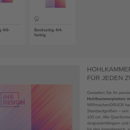
g 4/0-
Beidseitig 4/4-
farbig
HOHLKAMMER
FÜR JEDEN 
Gestalten Sie Ihr persö
Hohlkammerplatten i
WIRmachenDRUCK haben
Standardgrößen – von D
100 cm. Alle Querform
strapazierfähigem und l
für den Innenbereich, 