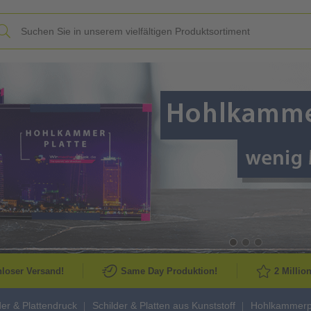
Slide
loser Versand!
Same Day Produktion!
2 Millio
der & Plattendruck
Schilder & Platten aus Kunststoff
Hohlkammerpl