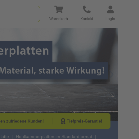
Warenkorb
Kontakt
Login
Go to Next Sli
nen zufriedene Kunden!
Tiefpreis-Garantie!
atte
Hohlkammerplatten im Standardformat