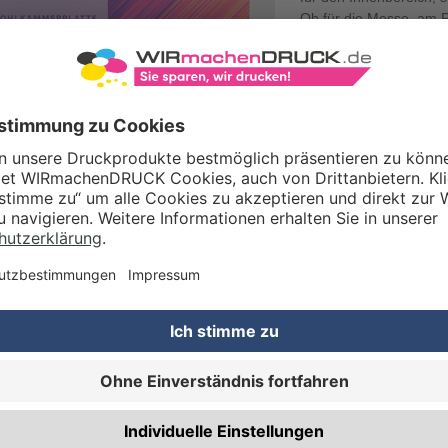
Ob für die
Messe
, am 
Hohlkammerplatten im
Hohlraumplatten und Do
Werbefläche.
NDARD-HOHLKAMMERPLATTEN IM
RFORMAT MIT DIGITALDRUCK
tandard-Hohlkammerplatten im Querformat bedrucken wir
tig oder beidseitig
im Digitaldruckverfahren. Dabei können Sie
tets auf beeindruckende Druckergebnisse zu günstigen Preisen
. Um Ihnen die Montage Ihrer Hohlkammerplatten im Querformat
eichtern, lassen sich im Bestellprozess Lochbohrungen in den
hinzubuchen. Unsere Querformat-Hohlkammerplatten sind weiß;
sehen sie ruckzuck mit den Druckdaten, die Sie bei der
lung hochladen.