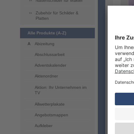
Nasenschilder für Makler
Zubehör für Schilder &
Platten
Alle Produkte (A-Z)
Abizeitung
Abschlussarbeit
STA
QUE
Adventskalender
Aktenordner
Ihre S
Aktion: Ihr Unternehmen im
einsei
TV
sich s
freuen
Allwetterplakate
zu erl
Ecken 
Angebotsmappen
wir ver
Bestel
Aufkleber