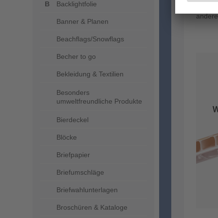
Backlightfolie
Schon 
ander
Banner & Planen
Beachflags/Snowflags
Becher to go
Bekleidung & Textilien
Besonders
umweltfreundliche Produkte
Bierdeckel
Blöcke
Briefpapier
Briefumschläge
Briefwahlunterlagen
Broschüren & Kataloge