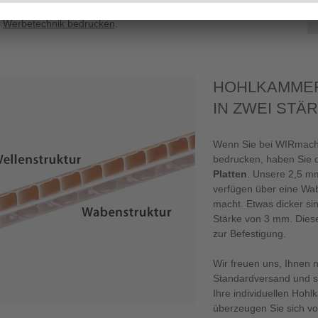
entdeckt? Bei uns können Sie weitere
Schilder drucken
oder
e
Werbetechnik bedrucken
.
HOHLKAMMER
IN ZWEI ST
Wenn Sie bei WIRmac
bedrucken, haben Sie 
Platten
. Unsere 2,5 m
verfügen über eine Wabe
macht. Etwas dicker sin
Stärke von 3 mm. Diese
zur Befestigung.
Wir freuen uns, Ihnen n
Standardversand und sch
Ihre individuellen Hoh
überzeugen Sie sich v