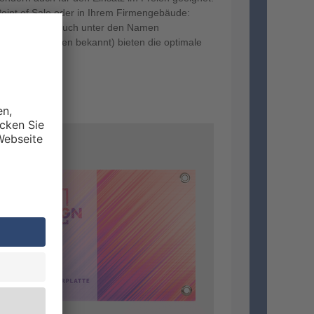
Point of Sale oder in Ihrem Firmengebäude:
 Querformat (auch unter den Namen
ppelstegplatten bekannt) bieten die optimale