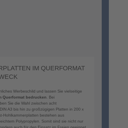
PLATTEN IM QUERFORMAT
ZWECK
nliches Werbeschild und lassen Sie vielseitige
m Querformat bedrucken
. Bei
 Sie die Wahl zwischen acht
IN A3 bis hin zu großzügigen Platten in 200 x
at-Hohlkammerplatten bestehen aus
eichtem Polypropylen. Somit sind sie nicht nur
sondern auch für den Einsatz im Freien geeignet.