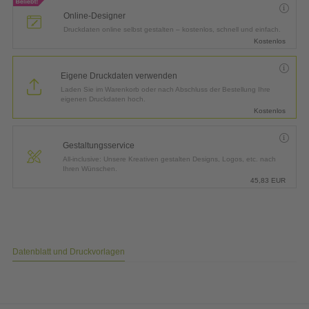
Online-Designer
Druckdaten online selbst gestalten – kostenlos, schnell und einfach.
Kostenlos
Eigene Druckdaten verwenden
Laden Sie im Warenkorb oder nach Abschluss der Bestellung Ihre
eigenen Druckdaten hoch.
Kostenlos
Gestaltungsservice
All-inclusive: Unsere Kreativen gestalten Designs, Logos, etc. nach
Ihren Wünschen.
45,83
EUR
Datenblatt und Druckvorlagen