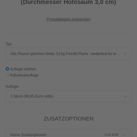
(Durchmesser Hohlsaum 3,0 cm)
Produktdetails einblenden
Typ:
Alle Planen gleiches Motiv: 510g Frontlit-Plane - wetterfest für erhöhten Winddruck (B1 zertifiziert - schwer entflammbar nach DIN 4102)
Auflage wählen
Individualauflage
Auflage:
1 Stück (99,85 Euro netto)
ZUSATZOPTIONEN
Keine Zusatzoptionen
0,00
EUR