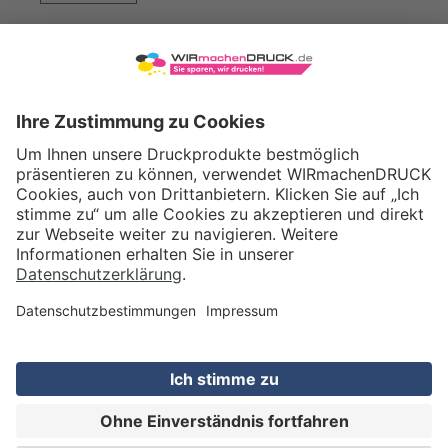
WIRmachenDRUCK GmbH
Illerstraße 15
71522 Backnang
Tel.: +49 (0) 711 995 982 - 20
Fax: +49 (0) 711 995 982 - 21
SOCIAL MEDIA
ZERTIFIZIERUNGEN
Preis (netto)
99,85
EUR
Gesamtpreis
118,82
EUR
(inkl. MwSt.)
IN DEN WARENKORB