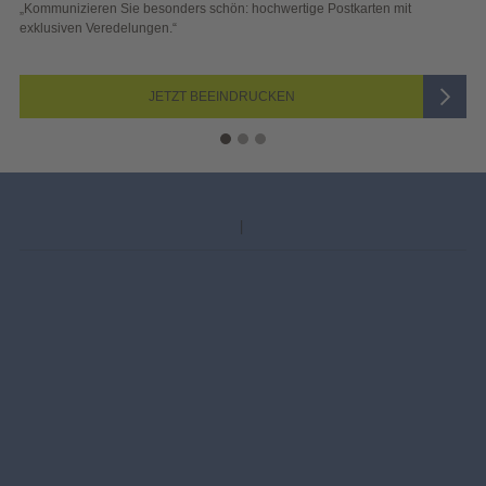
 schön: hochwertige Postkarten mit
„Sichtbar und wirkungsvoll – 
Blick überzeugen.“
 BEEINDRUCKEN
JETZ