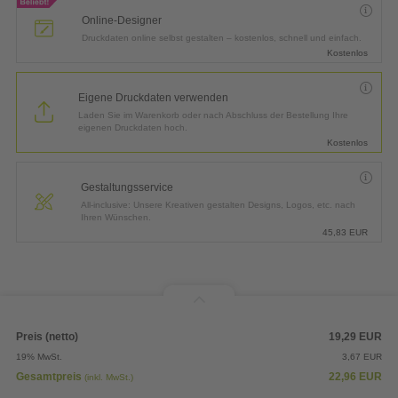
Online-Designer
Druckdaten online selbst gestalten – kostenlos, schnell und einfach.
Kostenlos
Eigene Druckdaten verwenden
Laden Sie im Warenkorb oder nach Abschluss der Bestellung Ihre
eigenen Druckdaten hoch.
Kostenlos
Gestaltungsservice
All-inclusive: Unsere Kreativen gestalten Designs, Logos, etc. nach
Ihren Wünschen.
45,83
EUR
Preis (netto)
19,29
EUR
19% MwSt.
3,67
EUR
Gesamtpreis
22,96
EUR
(inkl. MwSt.)