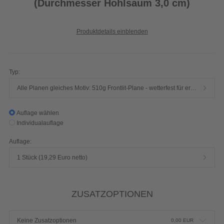
(Durchmesser Hohlsaum 3,0 cm)
Produktdetails einblenden
Typ:
Alle Planen gleiches Motiv: 510g Frontlit-Plane - wetterfest für erhöhten Winddruck (B1 zertifiziert - schwer entflammbar nach DIN 4102)
Auflage wählen
Individualauflage
Auflage:
1 Stück (19,29 Euro netto)
ZUSATZOPTIONEN
Keine Zusatzoptionen
0,00
EUR