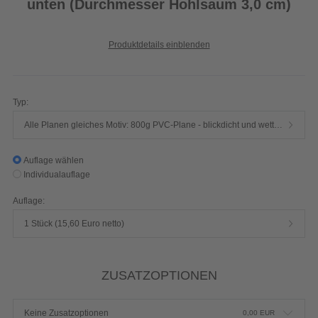
unten (Durchmesser Hohlsaum 3,0 cm)
Produktdetails einblenden
Typ:
Alle Planen gleiches Motiv: 800g PVC-Plane - blickdicht und wetterfest (B1 zertifiziert - schwer entflammbar nach DIN 4102)
Auflage wählen
Individualauflage
Auflage:
1 Stück (15,60 Euro netto)
ZUSATZOPTIONEN
Keine Zusatzoptionen
0,00
EUR