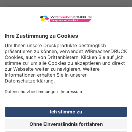
WIRmachenDRUCK GmbH
Illerstraße 15
71522 Backnang
Tel.: +49 (0) 711 995 982 - 20
Fax: +49 (0) 711 995 982 - 21
SOCIAL MEDIA
ZERTIFIZIERUNGEN
Preis (netto)
15,60
EUR
Gesamtpreis
18,56
EUR
(inkl. MwSt.)
IN DEN WARENKORB