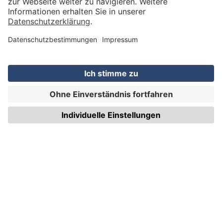
VERSAND
WIRmachenDRUCK GmbH
Illerstraße 15
71522 Backnang
Tel.: +49 (0) 711 995 982 - 20
Fax: +49 (0) 711 995 982 - 21
SOCIAL MEDIA