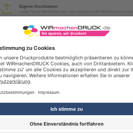
Eigene Druckdaten
Laden Sie im Warenkorb oder nach Abschluss der Bestellung Ihre eig
Gestaltungsservice
Unser Kreativteam gestaltet Druckdaten, Logos etc. nach Ihren Wünsc
TZOPTIONEN
Qualitätskontrolle (von Experten empf.)
Rechnung zusätzlich per Post
RTERMIN