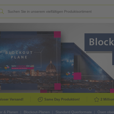
Slide
loser Versand!
Same Day Produktion!
2 Millio
r & Planen
Blockout-Planen
Standard Querformate
Ösen obe