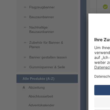
Flugzeugbanner
Bauzaunbanner
Nachhaltige
Bauzaunbanner
Zubehör für Banner &
ZUSA
Planen
Banner gestalten lassen
Gummispanner & Seile
Alle Produkte (A-Z)
Abizeitung
Abschlussarbeit
LIEFE
Adventskalender