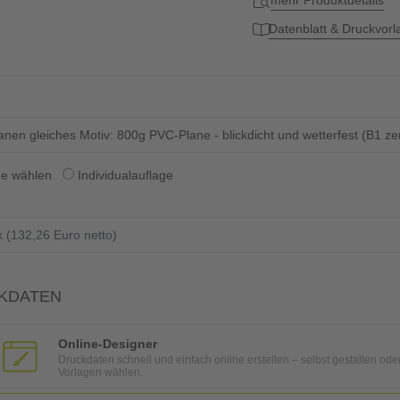
mehr Produktdetails
Datenblatt & Druckvor
lanen gleiches Motiv: 800g PVC-Plane - blickdicht und wetterfest (B1 ze
ge wählen
Individualauflage
KDATEN
Online-Designer
Druckdaten schnell und einfach online erstellen – selbst gestalten ode
Vorlagen wählen.