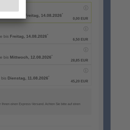
*
rbeitstage bis
Freitag, 14.08.2026
0,00 EUR
*
ge bis
Freitag, 14.08.2026
6,50 EUR
*
ge bis
Mittwoch, 12.08.2026
28,85 EUR
*
g bis
Dienstag, 11.08.2026
45,20 EUR
 Ihnen einen Express-Versand. Achten Sie bitte auf einen