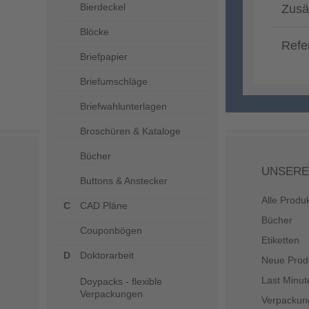
Bierdeckel
Zusä
Blöcke
Refe
Briefpapier
Briefumschläge
Briefwahlunterlagen
Broschüren & Kataloge
Bücher
UNSERE
Buttons & Anstecker
Alle Produ
CAD Pläne
Bücher
Couponbögen
Etiketten
Doktorarbeit
Neue Prod
Last Minut
Doypacks - flexible
Verpackungen
Verpackun