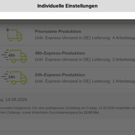
Planmäßige Produktion
(inkl. kostenlosem Versand in DE) Lieferung:
ca. 4 A
Priorisierte Produktion
(inkl. Express-Versand in DE) Lieferung:
4 Arbeitsta
48h-Express-Produktion
(inkl. Express-Versand in DE) Lieferung:
2 Arbeitsta
24h-Express-Produktion
(inkl. Express-Versand in DE) Lieferung:
1 Arbeitsta
ag, 14.08.2026
versenden fristgerecht. Für eine punktgenaue Zustellung am
Freitag, 14.08.2026
empfehlen wir
ichen Zahlungs- sowie fehlerfreien Druckdateneingang bis
12:00 Uhr
.