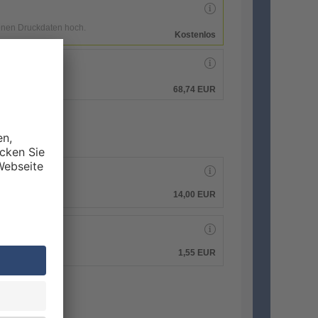
enen Druckdaten hoch.
Kostenlos
hen.
68,74 EUR
14,00 EUR
1,55 EUR