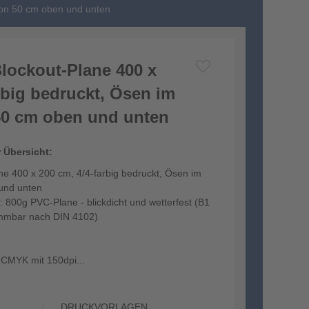
von 50 cm oben und unten
lockout-Plane 400 x
rbig bedruckt, Ösen im
50 cm oben und unten
r Übersicht:
ne 400 x 200 cm, 4/4-farbig bedruckt, Ösen im
und unten
: 800g PVC-Plane - blickdicht und wetterfest (B1
flammbar nach DIN 4102)
n CMYK mit 150dpi...
DRUCKVORLAGEN