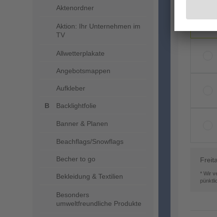
Aktenordner
Aktion: Ihr Unternehmen im
TV
Allwetterplakate
Angebotsmappen
Aufkleber
Backlightfolie
Banner & Planen
Beachflags/Snowflags
Becher to go
Freit
* Wir 
Bekleidung & Textilien
pünktl
Besonders
umweltfreundliche Produkte