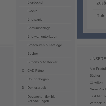
Bierdeckel
Zusä
Blöcke
Refe
Briefpapier
Briefumschläge
Briefwahlunterlagen
Broschüren & Kataloge
Bücher
UNSERE
Buttons & Anstecker
Alle Produ
CAD Pläne
Bücher
Couponbögen
Etiketten
Doktorarbeit
Neue Prod
Last Minut
Doypacks - flexible
Verpackungen
Verpackun