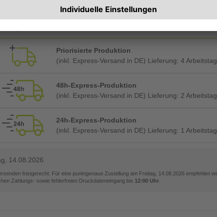
Planmäßige Produktion
(inkl. kostenlosem Versand in DE) Lieferung:
ca. 4 A
Priorisierte Produktion
(inkl. Express-Versand in DE) Lieferung:
4 Arbeitsta
48h-Express-Produktion
(inkl. Express-Versand in DE) Lieferung:
2 Arbeitsta
24h-Express-Produktion
(inkl. Express-Versand in DE) Lieferung:
1 Arbeitsta
ag, 14.08.2026
versenden fristgerecht. Für eine punktgenaue Zustellung am
Freitag, 14.08.2026
empfehlen wir
ichen Zahlungs- sowie fehlerfreien Druckdateneingang bis
12:00 Uhr
.