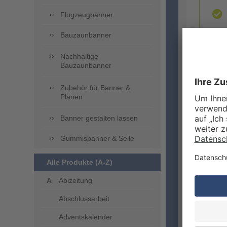
Flugzeugbanner
Bauzaunbanner
Nachhaltige
Bauzaunbanner
Zubehör für Banner &
ZUSA
Planen
Banner gestalten lassen
Gummispanner & Seile
Alle Produkte (A-Z)
Abizeitung
Abschlussarbeit
LIEFE
Adventskalender