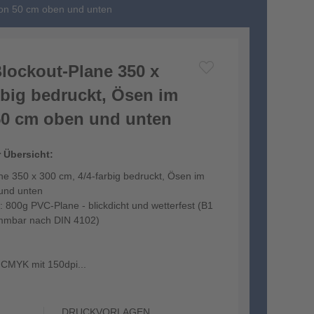
von 50 cm oben und unten
lockout-Plane 350 x
rbig bedruckt, Ösen im
50 cm oben und unten
r Übersicht:
ne 350 x 300 cm, 4/4-farbig bedruckt, Ösen im
und unten
: 800g PVC-Plane - blickdicht und wetterfest (B1
flammbar nach DIN 4102)
n CMYK mit 150dpi...
DRUCKVORLAGEN