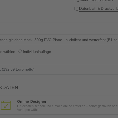
mehr Produktdetails
Datenblatt & Druckvor
lanen gleiches Motiv: 800g PVC-Plane - blickdicht und wetterfest (B1 ze
ge wählen
Individualauflage
KDATEN
Online-Designer
Druckdaten schnell und einfach online erstellen – selbst gestalten ode
Vorlagen wählen.