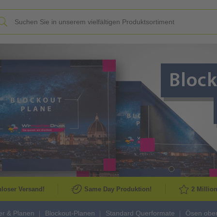
Slide
loser Versand!
Same Day Produktion!
2 Millio
r & Planen
Blockout-Planen
Standard Querformate
Ösen obe