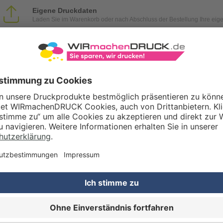
Eigene Druckdaten
Laden Sie im Warenkorb oder nach Abschluss der Bestellung Ihre eig
Gestaltungsservice
Unser Kreativteam gestaltet Druckdaten, Logos etc. nach Ihren Wünsc
TZOPTIONEN
Qualitätskontrolle (von Experten empf.)
Rechnung zusätzlich per Post
RTERMIN