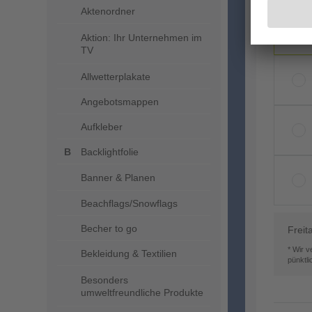
Aktenordner
Aktion: Ihr Unternehmen im
TV
Allwetterplakate
Angebotsmappen
Aufkleber
Backlightfolie
Banner & Planen
Beachflags/Snowflags
Becher to go
Freit
* Wir 
Bekleidung & Textilien
pünktl
Besonders
umweltfreundliche Produkte