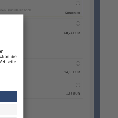
enen Druckdaten hoch.
Kostenlos
hen.
68,74 EUR
14,00 EUR
1,55 EUR