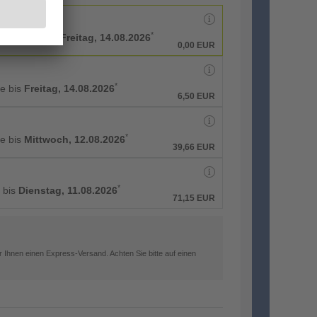
*
rbeitstage bis
Freitag, 14.08.2026
0,00 EUR
*
ge bis
Freitag, 14.08.2026
6,50 EUR
*
ge bis
Mittwoch, 12.08.2026
39,66 EUR
*
g bis
Dienstag, 11.08.2026
71,15 EUR
 Ihnen einen Express-Versand. Achten Sie bitte auf einen