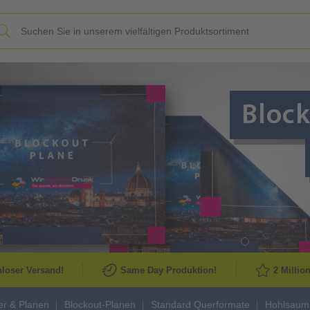
Slide
loser Versand!
Same Day Produktion!
2 Millio
r & Planen
Blockout-Planen
Standard Querformate
Hohlsaum 