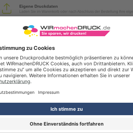
Eigene Druckdaten
Laden Sie im Warenkorb oder nach Abschluss der Bestellung Ihre eig
Gestaltungsservice
Unser Kreativteam gestaltet Druckdaten, Logos etc. nach Ihren Wünsc
TZOPTIONEN
Qualitätskontrolle (von Experten empf.)
Rechnung zusätzlich per Post
RTERMIN