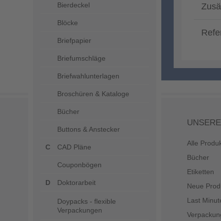
Bierdeckel
Zusä
Blöcke
Refe
Briefpapier
Briefumschläge
Briefwahlunterlagen
Broschüren & Kataloge
Bücher
UNSERE
Buttons & Anstecker
Alle Produ
CAD Pläne
Bücher
Couponbögen
Etiketten
Doktorarbeit
Neue Prod
Last Minut
Doypacks - flexible
Verpackungen
Verpackun