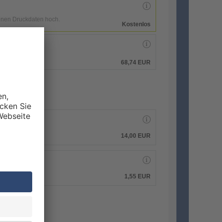
enen Druckdaten hoch.
Kostenlos
hen.
68,74 EUR
14,00 EUR
1,55 EUR