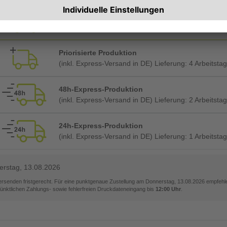
Planmäßige Produktion
(inkl. kostenlosem Versand in DE) Lieferung:
ca. 4 A
Priorisierte Produktion
(inkl. Express-Versand in DE) Lieferung:
4 Arbeitsta
48h-Express-Produktion
(inkl. Express-Versand in DE) Lieferung:
2 Arbeitsta
24h-Express-Produktion
(inkl. Express-Versand in DE) Lieferung:
1 Arbeitsta
rstag, 13.08.2026
versenden fristgerecht. Für eine punktgenaue Zustellung am
Donnerstag, 13.08.2026
empfehle
pünktlichen Zahlungs- sowie fehlerfreien Druckdateneingang bis
12:00 Uhr
.