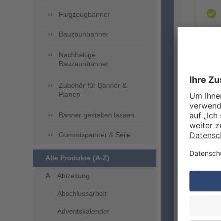
Flugzeugbanner
Bauzaunbanner
Nachhaltige
Bauzaunbanner
Zubehör für Banner &
ZUSA
Planen
Banner gestalten lassen
Gummispanner & Seile
Alle Produkte (A-Z)
Abizeitung
Abschlussarbeit
LIEFE
Adventskalender