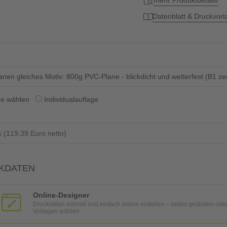
mehr Produktdetails
Datenblatt & Druckvor
lanen gleiches Motiv: 800g PVC-Plane - blickdicht und wetterfest (B1 ze
ge wählen
Individualauflage
KDATEN
Online-Designer
Druckdaten schnell und einfach online erstellen – selbst gestalten ode
Vorlagen wählen.