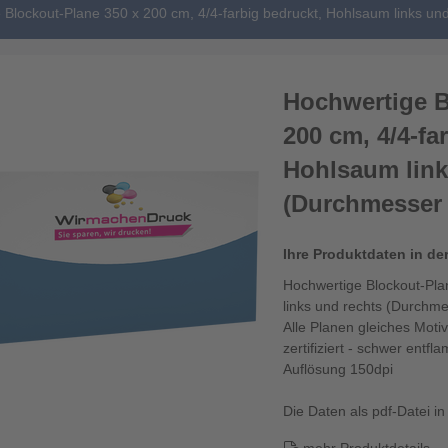
 Blockout-Plane 350 x 200 cm, 4/4-farbig bedruckt, Hohlsaum links u
Hochwertige B
200 cm, 4/4-fa
Hohlsaum link
(Durchmesser
Ihre Produktdaten in de
Hochwertige Blockout-Pla
links und rechts (Durchm
Alle Planen gleiches Motiv
zertifiziert - schwer ent
Auflösung 150dpi
Die Daten als pdf-Datei in 