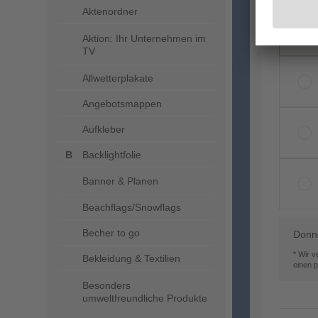
Aktenordner
Aktion: Ihr Unternehmen im
TV
Allwetterplakate
Angebotsmappen
Aufkleber
Backlightfolie
Banner & Planen
Beachflags/Snowflags
Becher to go
Donne
* Wir 
Bekleidung & Textilien
einen 
Besonders
umweltfreundliche Produkte