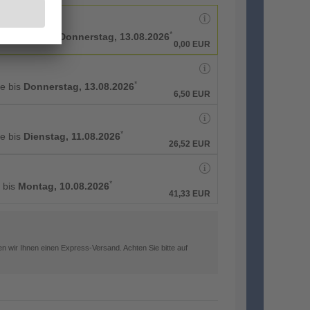
*
rbeitstage bis
Donnerstag, 13.08.2026
0,00 EUR
*
ge bis
Donnerstag, 13.08.2026
6,50 EUR
*
ge bis
Dienstag, 11.08.2026
26,52 EUR
*
g bis
Montag, 10.08.2026
41,33 EUR
n wir Ihnen einen Express-Versand. Achten Sie bitte auf