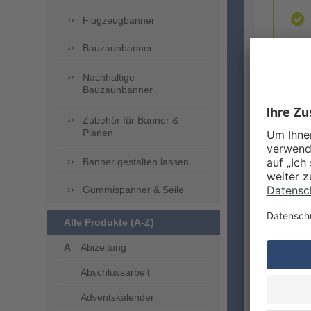
Flugzeugbanner
Bauzaunbanner
Nachhaltige
Bauzaunbanner
Zubehör für Banner &
ZUSA
Planen
Banner gestalten lassen
Gummispanner & Seile
Alle Produkte (A-Z)
Abizeitung
Abschlussarbeit
LIEFE
Adventskalender