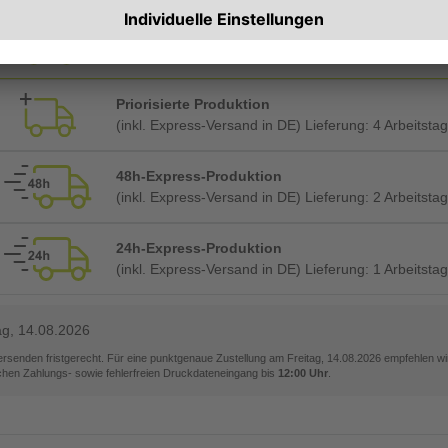
Planmäßige Produktion
(inkl. kostenlosem Versand in DE) Lieferung:
ca. 4 A
Priorisierte Produktion
(inkl. Express-Versand in DE) Lieferung:
4 Arbeitsta
48h-Express-Produktion
(inkl. Express-Versand in DE) Lieferung:
2 Arbeitsta
24h-Express-Produktion
(inkl. Express-Versand in DE) Lieferung:
1 Arbeitsta
ag, 14.08.2026
versenden fristgerecht. Für eine punktgenaue Zustellung am
Freitag, 14.08.2026
empfehlen wir
ichen Zahlungs- sowie fehlerfreien Druckdateneingang bis
12:00 Uhr
.