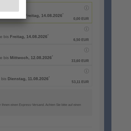
*
rbeitstage bis
Freitag, 14.08.2026
0,00 EUR
*
ge bis
Freitag, 14.08.2026
6,50 EUR
*
ge bis
Mittwoch, 12.08.2026
33,60 EUR
*
g bis
Dienstag, 11.08.2026
53,11 EUR
 Ihnen einen Express-Versand. Achten Sie bitte auf einen