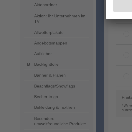
Aktenordner
Aktion: Ihr Unternehmen im
TV
Allwetterplakate
Angebotsmappen
Aufkleber
Backlightfolie
Banner & Planen
Beachflags/Snowflags
Becher to go
Freit
* Wir 
Bekleidung & Textilien
pünktl
Besonders
umweltfreundliche Produkte