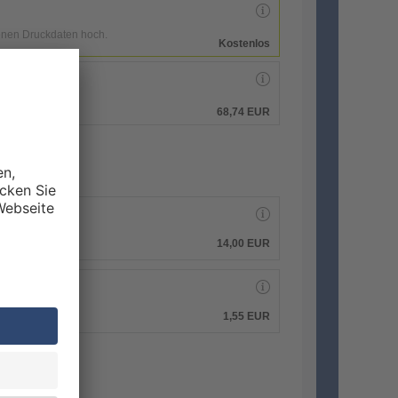
enen Druckdaten hoch.
Kostenlos
hen.
68,74 EUR
14,00 EUR
1,55 EUR