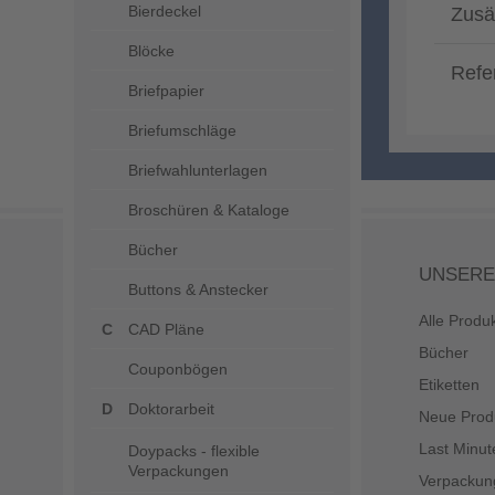
Bierdeckel
Zusä
Blöcke
Refe
Briefpapier
Briefumschläge
Briefwahlunterlagen
Broschüren & Kataloge
Bücher
UNSERE
Buttons & Anstecker
Alle Produ
CAD Pläne
Bücher
Couponbögen
Etiketten
Doktorarbeit
Neue Prod
Last Minut
Doypacks - flexible
Verpackungen
Verpackun