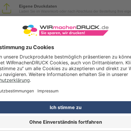
Eigene Druckdaten
Laden Sie im Warenkorb oder nach Abschluss der Bestellung Ihre eig
Gestaltungsservice
Unser Kreativteam gestaltet Druckdaten, Logos etc. nach Ihren Wünsc
TZOPTIONEN
Qualitätskontrolle (von Experten empf.)
Rechnung zusätzlich per Post
RTERMIN