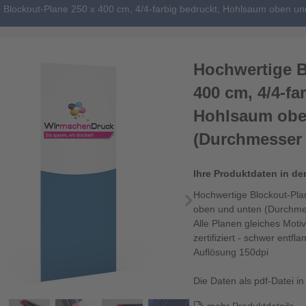
 Blockout-Plane 250 x 400 cm, 4/4-farbig bedruckt, Hohlsaum oben 
Hochwertige B
400 cm, 4/4-fa
Hohlsaum obe
(Durchmesser
Ihre Produktdaten in de
Hochwertige Blockout-Pla
oben und unten (Durchme
Alle Planen gleiches Motiv
zertifiziert - schwer ent
Auflösung 150dpi
Die Daten als pdf-Datei in