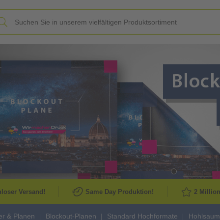
Slide
loser Versand!
Same Day Produktion!
2 Millio
r & Planen
Blockout-Planen
Standard Hochformate
Hohlsaum