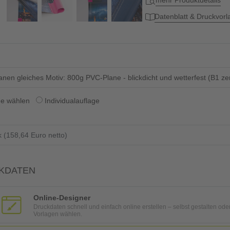
mehr Produktdetails
Datenblatt & Druckvor
lanen gleiches Motiv: 800g PVC-Plane - blickdicht und wetterfest (B1 ze
ge wählen
Individualauflage
KDATEN
Online-Designer
Druckdaten schnell und einfach online erstellen – selbst gestalten ode
Vorlagen wählen.