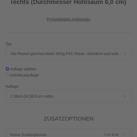
rechts (Durchmesser Hohlsaum 6,0 cm)
Produktdetails einblenden
Typ:
Alle Planen gleiches Motiv: 800g PVC-Plane - blickdicht und wetterfest (B1 zertifiziert - schwer entflammbar nach DIN 4102)
Auflage wählen
Individualauflage
Auflage:
1 Stück (50,96 Euro netto)
ZUSATZOPTIONEN
Keine Zusatzoptionen
0,00
EUR