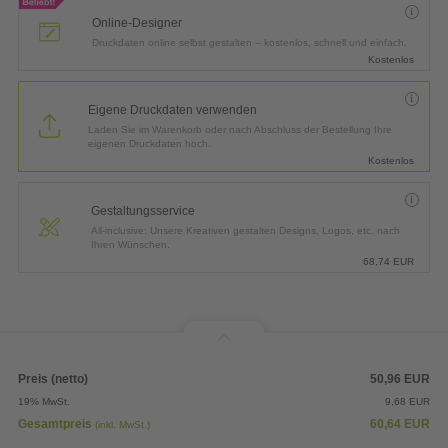
Online-Designer
Druckdaten online selbst gestalten – kostenlos, schnell und einfach.
Kostenlos
Eigene Druckdaten verwenden
Laden Sie im Warenkorb oder nach Abschluss der Bestellung Ihre
eigenen Druckdaten hoch.
Kostenlos
Gestaltungsservice
All-inclusive: Unsere Kreativen gestalten Designs, Logos, etc. nach
Ihren Wünschen.
68,74
EUR
Preis (netto)
50,96
EUR
19% MwSt.
9,68
EUR
Gesamtpreis
60,64
EUR
(inkl. MwSt.)