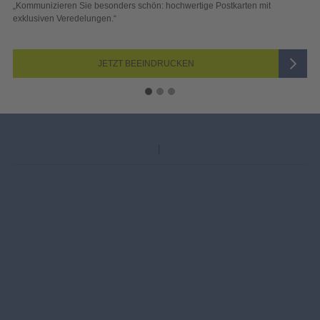
 schön: hochwertige Postkarten mit
„Sichtbar und wirkungsvoll – 
Blick überzeugen.“
 BEEINDRUCKEN
JETZ