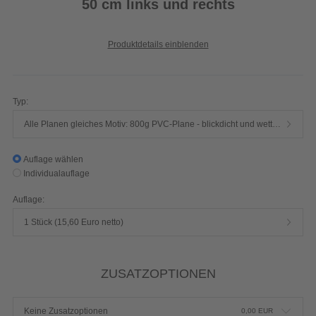
50 cm links und rechts
Produktdetails einblenden
Typ:
Alle Planen gleiches Motiv: 800g PVC-Plane - blickdicht und wetterfest (B1 zertifiziert - schwer entflammbar nach DIN 4102)
Auflage wählen
Individualauflage
Auflage:
1 Stück (15,60 Euro netto)
ZUSATZOPTIONEN
Keine Zusatzoptionen
0,00
EUR