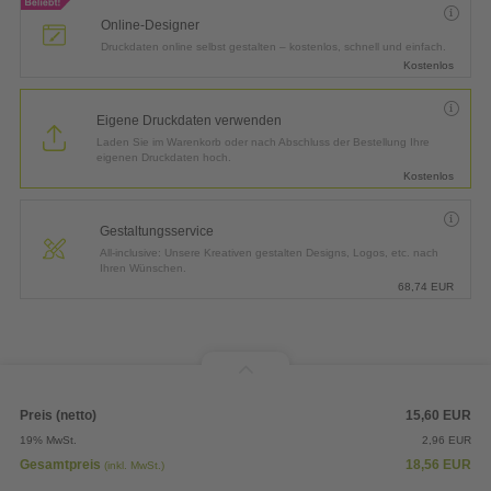
Online-Designer
Druckdaten online selbst gestalten – kostenlos, schnell und einfach.
Kostenlos
Eigene Druckdaten verwenden
Laden Sie im Warenkorb oder nach Abschluss der Bestellung Ihre
eigenen Druckdaten hoch.
Kostenlos
Gestaltungsservice
All-inclusive: Unsere Kreativen gestalten Designs, Logos, etc. nach
Ihren Wünschen.
68,74
EUR
Preis (netto)
15,60
EUR
19% MwSt.
2,96
EUR
Gesamtpreis
18,56
EUR
(inkl. MwSt.)