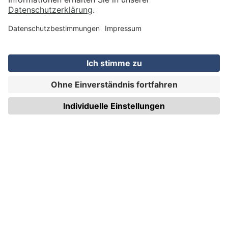
WIRmachenDRUCK GmbH
Illerstraße 15
71522 Backnang
Tel.: +49 (0) 711 995 982 - 20
Fax: +49 (0) 711 995 982 - 21
SOCIAL MEDIA
ZERTIFIZIERUNGEN