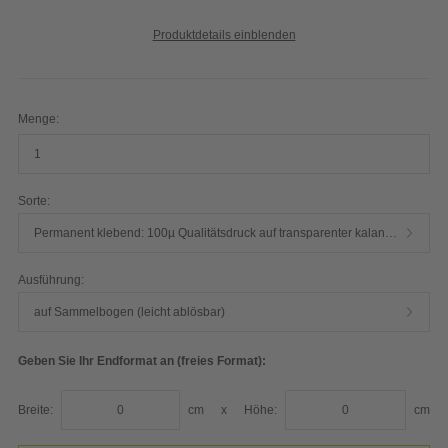
Produktdetails einblenden
Menge:
Sorte:
Permanent klebend: 100µ Qualitätsdruck auf transparenter kalandrierter Vinylfolie glänzend ohne Weißdruck
Ausführung:
auf Sammelbogen (leicht ablösbar)
Geben Sie Ihr Endformat an (freies Format):
Breite:
cm
x
Höhe:
cm