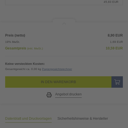
45,83
EUR
Preis (netto)
8,90
EUR
19% MwSt.
1,69
EUR
Gesamtpreis
10,59
EUR
(inkl. MwSt.)
Keine versteckten Kosten:
Gesamtgewicht ca. 0,00 kg
Papiergewichtsrechner
IN DEN WARENKORB
Angebot drucken
Datenblatt und Druckvorlagen
Sicherheitshinweise & Hersteller