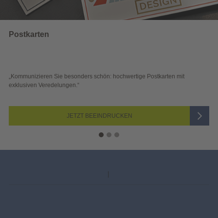
Wahlwerbung
 schön: hochwertige Postkarten mit
„Sichtbar und wirkungsvoll – 
Blick überzeugen.“
 BEEINDRUCKEN
JETZ