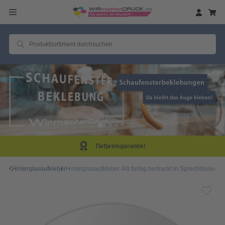
Tiefpreisgarantie!
Hinterglasaufkleber
Hinterglasaufkleber 4/0 farbig bedruckt in Sprechblase-Fo