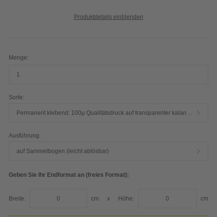
Produktdetails einblenden
Menge:
Sorte:
Permanent klebend: 100µ Qualitätsdruck auf transparenter kalandrierter Vinylfolie glänzend ohne Weißdruck
Ausführung:
auf Sammelbogen (leicht ablösbar)
Geben Sie Ihr Endformat an (freies Format):
Breite:
cm
x
Höhe:
cm