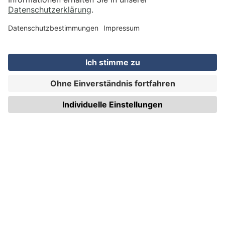
WIRmachenDRUCK GmbH
Illerstraße 15
71522 Backnang
Tel.: +49 (0) 711 995 982 - 20
Fax: +49 (0) 711 995 982 - 21
SOCIAL MEDIA
ZERTIFIZIERUNGEN