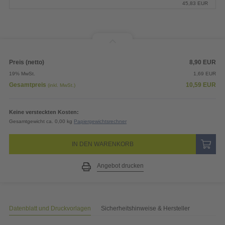
45,83
EUR
Preis (netto)
8,90
EUR
19% MwSt.
1,69
EUR
Gesamtpreis
10,59
EUR
(inkl. MwSt.)
Keine versteckten Kosten:
Gesamtgewicht ca. 0,00 kg
Papiergewichtsrechner
IN DEN WARENKORB
Angebot drucken
Datenblatt und Druckvorlagen
Sicherheitshinweise & Hersteller