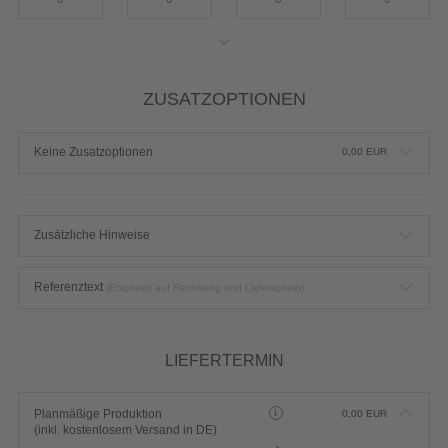
2XL
3XL
4XL
5XL
ZUSATZOPTIONEN
Keine Zusatzoptionen
0,00
EUR
Zusätzliche Hinweise
Referenztext
(Erscheint auf Rechnung und Lieferschein)
LIEFERTERMIN
Planmäßige Produktion
0,00
EUR
(inkl. kostenlosem Versand in DE)