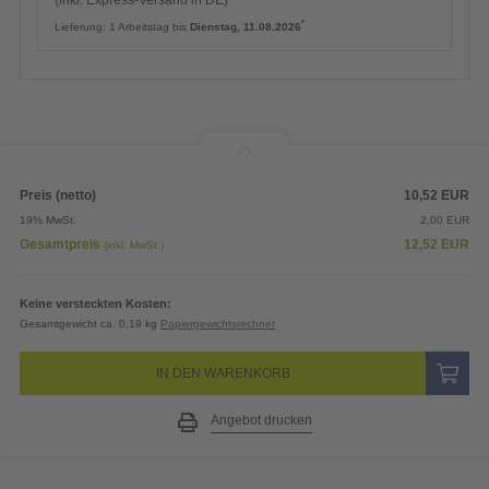
*
Lieferung:
1 Arbeitstag bis
Dienstag, 11.08.2026
Preis (netto)
10,52
EUR
19% MwSt.
2,00
EUR
Gesamtpreis
12,52
EUR
(inkl. MwSt.)
Keine versteckten Kosten:
Gesamtgewicht ca. 0,19 kg
Papiergewichtsrechner
IN DEN WARENKORB
Angebot drucken