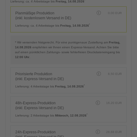
*
Lieferung:
ca. 4 Arbeitstage bis
Freitag, 14.08.2026
Planmäßige Produktion
0,00
EUR
(inkl. kostenlosem Versand in DE)
*
Lieferung:
ca. 4 Arbeitstage bis
Freitag, 14.08.2026
* Wir versenden fristgerecht. Für eine punktgenaue Zustellung am
Freitag,
14.08.2026
empfehlen wir Ihnen einen Express-Versand. Achten Sie bitte
auf einen pünktlichen Zahlungs- sowie fehlerfreien Druckdateneingang bis
12:00 Uhr
.
Priorisierte Produktion
6,50
EUR
(inkl. Express-Versand in DE)
*
Lieferung:
4 Arbeitstage bis
Freitag, 14.08.2026
48h-Express-Produktion
16,20
EUR
(inkl. Express-Versand in DE)
*
Lieferung:
2 Arbeitstage bis
Mittwoch, 12.08.2026
24h-Express-Produktion
28,68
EUR
(inkl. Express-Versand in DE)