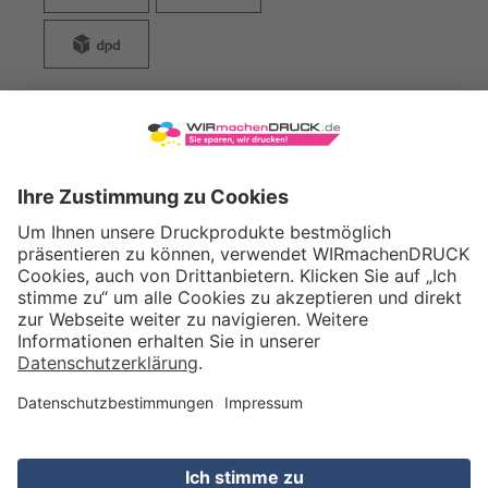
WIRmachenDRUCK GmbH
Illerstraße 15
71522 Backnang
Tel.: +49 (0) 711 995 982 - 20
Fax: +49 (0) 711 995 982 - 21
SOCIAL MEDIA
ZERTIFIZIERUNGEN