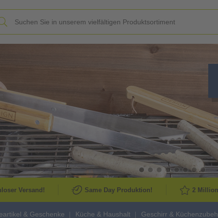
Slide
loser Versand!
Same Day Produktion!
2 Millio
artikel & Geschenke
Küche & Haushalt
Geschirr & Küchenzubeh