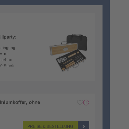
llparty:
nbringung
v. m.
pierbox
00 Stück
miniumkoffer, ohne
PREISE & BESTELLUNG