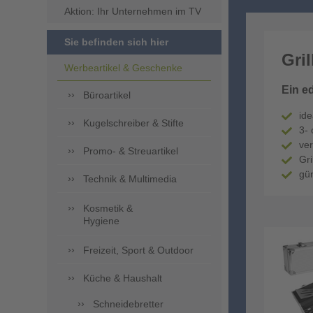
Aktion: Ihr Unternehmen im TV
Sie befinden sich hier
Gri
Werbeartikel & Geschenke
Ein ed
Büroartikel
ide
Kugelschreiber & Stifte
3- 
ver
Promo- & Streuartikel
Gri
gün
Technik & Multimedia
Kosmetik &
Hygiene
Freizeit, Sport & Outdoor
Küche & Haushalt
Schneidebretter