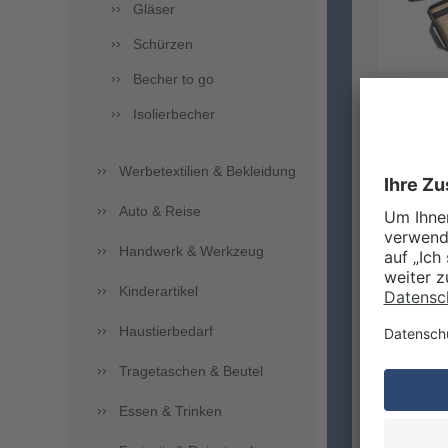
Gläser
Schürzen
Becher to go
Isolierbecher
UNS
Werbetextilien & Bekleidung
Auto & Reise
Handwerk & Werkzeug
Kinderartikel
Haustierbedarf
Tragetaschen & Beutel
Essen & Trinken