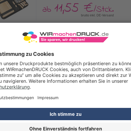
11,55 €
ab
/Stck.
brutto inkl. DE-Versand
ERE GRILLSETS OHNE WERBEANBRINGU