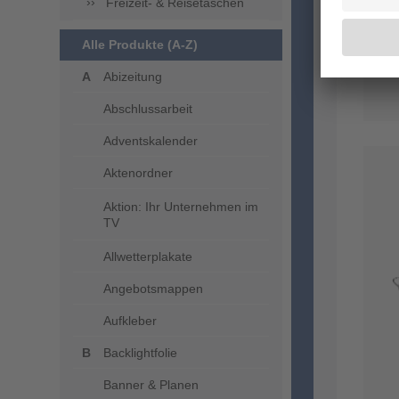
Freizeit- & Reisetaschen
Alle Produkte (A-Z)
Abizeitung
Abschlussarbeit
Adventskalender
Aktenordner
Aktion: Ihr Unternehmen im
TV
Allwetterplakate
Angebotsmappen
Aufkleber
Backlightfolie
Banner & Planen