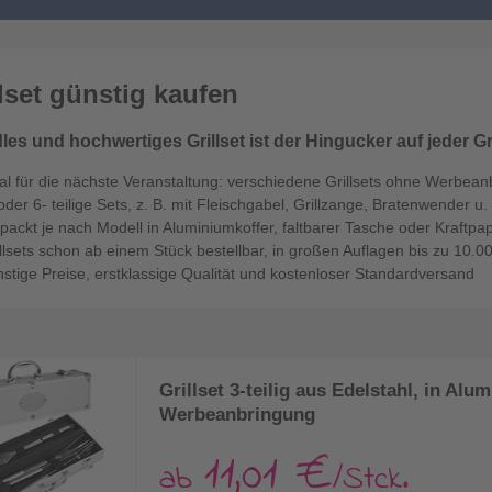
llset günstig kaufen
les und hochwertiges Grillset ist der Hingucker auf jeder Gri
al für die nächste Veranstaltung: verschiedene Grillsets ohne Werbea
oder 6- teilige Sets, z. B. mit Fleischgabel, Grillzange, Bratenwender u. 
packt je nach Modell in Aluminiumkoffer, faltbarer Tasche oder Kraftpa
llsets schon ab einem Stück bestellbar, in großen Auflagen bis zu 10.0
stige Preise, erstklassige Qualität und kostenloser Standardversand
Grillset 3-teilig aus Edelstahl, in Alu
Werbeanbringung
11,01 €
ab
/Stck.