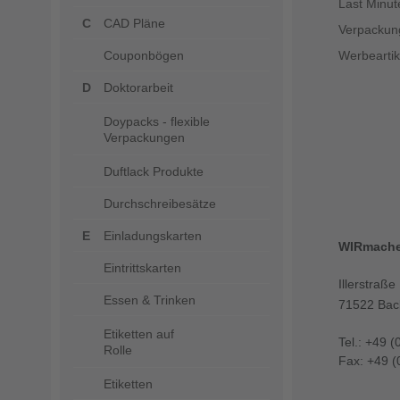
Last Minut
CAD Pläne
Verpackun
Couponbögen
Werbeartik
Doktorarbeit
Doypacks - flexible
Verpackungen
Duftlack Produkte
Durchschreibesätze
Einladungskarten
WIRmach
Eintrittskarten
Illerstraße
Essen & Trinken
71522 Bac
Etiketten auf
Tel.: +49 (
Rolle
Fax: +49 (
Etiketten