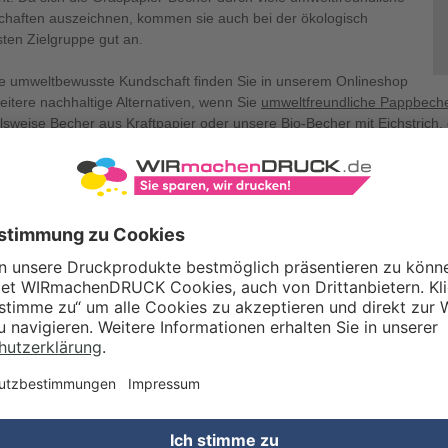
chaften auszeichnen, kommen sie auch bei der ökologisch
ten Zielgruppe gut an.
re umweltbewusste Kundschaft finden Sie in unserem Onlineshop
eitere nachhaltige Alternativen, wenn Sie
umweltfreundliche Pappbech
elsweise Becher aus Kraftpapier oder unsere
Bio-Becher mit Eichstrich
,
nomie eignen.
PLASTIKFREI
UMWELTFREU
Graspapier gilt als nac
aus Holz, da der Rohsto
wächst als Bäume. Auß
Holz, wodurch bei der 
werden. Graspapier ist
für Gras-Allergikerinne
wunderbaren Eigenschaf
Pappbecher mit Graspap