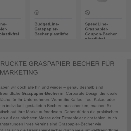
ne-
BudgetLine-
SpeedLine-
ier-
Graspapier-
Graspapier-
lastikfrei
Becher plastikfrei
Coupon-Becher
plastikfrei
RUCKTE GRASPAPIER-BECHER FÜR
 MARKETING
haben wir doch alle hin und wieder – genau deshalb sind
freundliche
Graspapier-Becher
im Corporate Design die ideale
läche für Ihr Unternehmen. Wenn Sie Kaffee, Tee, Kakao oder
 in individuell gestalteten Bechern ausschenken, machen Sie
tisch auf Ihre Marke aufmerksam. Daher dürfen die praktischen
lien auf der nächsten Messe oder Firmenfeier nicht fehlen. Auch
ranstaltungen Ihres Vereins sind Graspapier-Becher wie
t. Da sich die Graspapier-Becher durch viele umweltfreundliche