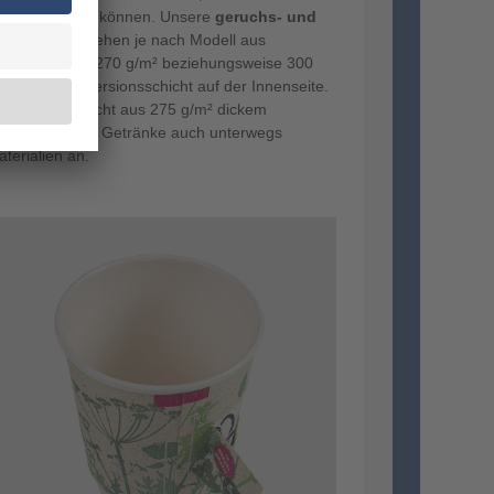
iterentwickeln können. Unsere
geruchs- und
n Becher
bestehen je nach Modell aus
Grammatur von 270 g/m² beziehungsweise 300
asierten Dispersionsschicht auf der Innenseite.
weils eine Schicht aus 275 g/m² dickem
und Kunden ihre Getränke auch unterwegs
terialien an.