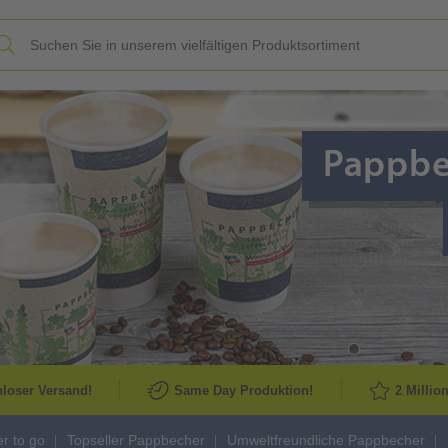
Slide
loser Versand!
Same Day Produktion!
2 Millio
r to go
Topseller Pappbecher
Umweltfreundliche Pappbecher