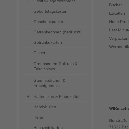
Gastro-Lagersortiment
Bücher
Geburtstagskarten
Etiketten
Geschenkpapier
Neue Prod
Last Minut
Getränkedosen (bedruckt)
Verpackun
Getränkekarten
Werbeartik
Gläser
Greenscreen-Roll-ups & -
Faltdisplays
Gummibärchen &
Fruchtgummis
Haftnotizen & Klebezettel
Handyhüllen
WIRmach
Hefte
Illerstraße
71522 Bac
Hochzeitskarten