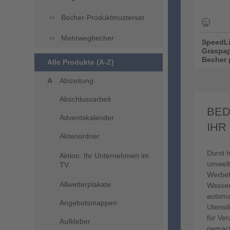
Becher-Produktmusterset
Mehrwegbecher
SpeedLi
Graspap
Becher p
Alle Produkte (A-Z)
Abizeitung
Abschlussarbeit
BED
Adventskalender
IHR
Aktenordner
Durst 
Aktion: Ihr Unternehmen im
umwelt
TV
Werbef
Allwetterplakate
Wasser
automa
Angebotsmappen
Utensi
für Ve
Aufkleber
gemach