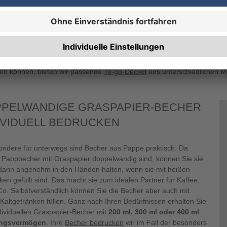
ökologisches Image we
geschmacksneutrale
Hartkarton mit einer 
g/m² und einer wasserb
Außen befindet sich je
pier, welche wir individuell für Sie bedrucken. Damit Ihre Kundinnen 
en können, bieten wir passende
To-go-Deckel
aus unterschiedlichen Ma
PELWANDIGE GRASPAPIER-BECHER
IVIDUELL BEDRUCKEN
ondere für unterwegs sind Becher aus Pappe praktisch. Da
 Pappbecher mit Graspapier doppelwandig sind, können Sie sie
 dann angenehm in den Händen halten, wenn sie mit heißen
en gefüllt sind. Das macht sie zum idealen Partner für Kaffee,
Co. Selbstverständlich können Sie die Becher aber auch mit
i Kaltgetränken füllen. Ganz nach Ihren Bedürfnissen erhalten Sie
ndividuellen Graspapier-Becher mit
200 ml, 300 ml oder 400 ml
ngsvermögen
. Ihre
Becher bedrucken
wir im Fall der besonders