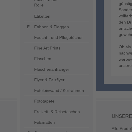
günsti
Rolle
Sonder
vollfar
Etiketten
den Dr
Fahnen & Flaggen
entsch
gewohn
Feucht - und Pflegetücher
Ob als
Fine Art Prints
nachwa
Flaschen
werbew
unsere
Flaschenanhänger
Flyer & Falzflyer
Fotoleinwand / Keilrahmen
Fototapete
Freizeit- & Reisetaschen
UNSERE
Fußmatten
Alle Produ