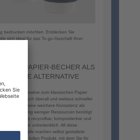
er
bedrucken möchten. Entdecken Sie
 die sich ideal für das To-go-Geschäft Ihrer
E GRASPAPIER-BECHER ALS
NDLICHE ALTERNATIVE
hhaltigere Alternative zum klassischen Papier
ff Gras praktisch überall und weitaus schneller
erdem hat es eine weichere Konsistenz als
Papierherstellung weniger Ressourcen benötigt
 darüber hinaus recycelbar, kompostierbar und
n und -Allergiker unbedenklich. All diese
ten und Vorteile machen selbst gestaltete
ier zu einem tollen Produkt, mit dem Sie Ihr