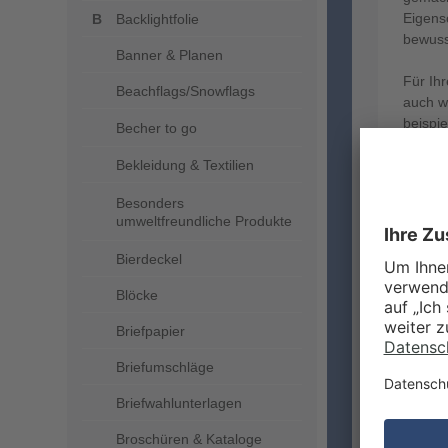
Eigens
Backlightfolie
bewuss
Banner & Planen
Für Ih
Beachflags/Snowflags
auch w
beispi
Becher to go
Gastro
Bekleidung & Textilien
Besonders
umweltfreundliche Produkte
Bierdeckel
Blöcke
Briefpapier
Briefumschläge
Briefwahlunterlagen
Broschüren & Kataloge