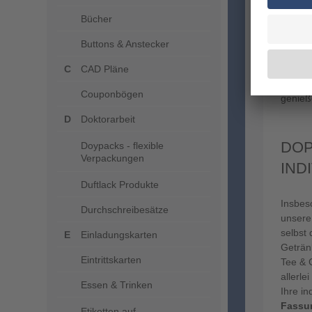
Bücher
Buttons & Anstecker
CAD Pläne
Graspa
Couponbögen
genieß
Doktorarbeit
DOP
Doypacks - flexible
Verpackungen
IND
Duftlack Produkte
Insbes
Durchschreibesätze
unsere
selbst
Einladungskarten
Getränk
Eintrittskarten
Tee & 
allerle
Essen & Trinken
Ihre i
Fassu
Etiketten auf