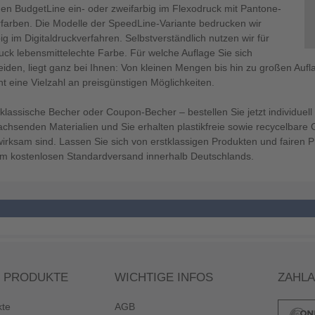
gen BudgetLine ein- oder zweifarbig im Flexodruck mit Pantone-
farben. Die Modelle der SpeedLine-Variante bedrucken wir
big im Digitaldruckverfahren. Selbstverständlich nutzen wir für
uck lebensmittelechte Farbe. Für welche Auflage Sie sich
eiden, liegt ganz bei Ihnen: Von kleinen Mengen bis hin zu großen A
t eine Vielzahl an preisgünstigen Möglichkeiten.
 klassische Becher oder Coupon-Becher – bestellen Sie jetzt individue
chsenden Materialien und Sie erhalten plastikfreie sowie recycelbare 
irksam sind. Lassen Sie sich von erstklassigen Produkten und fairen 
m kostenlosen Standardversand innerhalb Deutschlands.
 PRODUKTE
WICHTIGE INFOS
ZAHL
kte
AGB