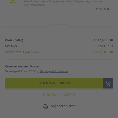
All-inclusive: Unsere Kreativen gestalten Designs, Logos, etc. nach
Ihren Wünschen.
32,74
EUR
Preis (netto)
1077,43
EUR
19% MwSt.
204,71
EUR
Gesamtpreis
1282,14
EUR
(inkl. MwSt.)
Keine versteckten Kosten:
Gesamtgewicht ca. 42,04 kg
Papiergewichtsrechner
IN DEN WARENKORB
INDIVIDUALANGEBOT
Angebot drucken