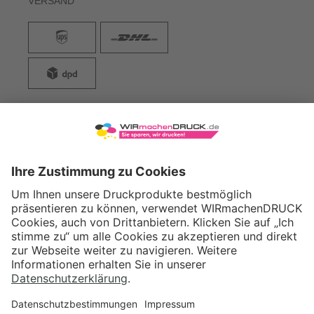
VERSAND
WIRmachenDRUCK GmbH
Illerstraße 15
71522 Backnang
Tel.: +49 (0) 711 995 982 - 20
Fax: +49 (0) 711 995 982 - 21
SOCIAL MEDIA