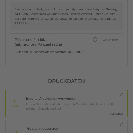
* Wir versenden fristgerecht. Für eine punktgenaue Zustellung am
Montag,
24.08.2026
empfehlen wir Ihnen einen Express-Versand. Achten Sie bitte
auf einen pünktlichen Zahlungs- sowie fehlerfreien Druckdateneingang bis
12:00 Uhr
.
Priorisierte Produktion
13,00
EUR
(inkl. Express-Versand in DE)
*
Lieferung:
10 Arbeitstage bis
Montag, 24.08.2026
DRUCKDATEN
Eigene Druckdaten verwenden
Laden Sie im Warenkorb oder nach Abschluss der Bestellung Ihre
eigenen Druckdaten hoch.
Kostenlos
Gestaltungsservice