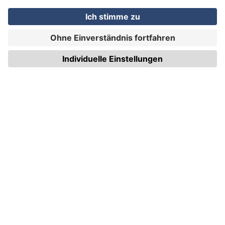
WIRmachenDRUCK GmbH
Illerstraße 15
71522 Backnang
Tel.: +49 (0) 711 995 982 - 20
Fax: +49 (0) 711 995 982 - 21
SOCIAL MEDIA
ZERTIFIZIERUNGEN