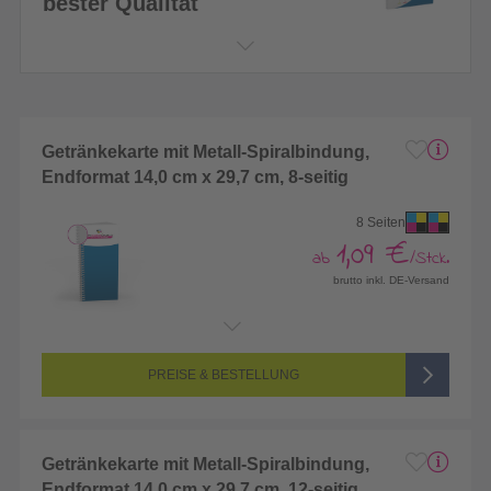
bester Qualität
Getränkekarte mit Metall-Spiralbindung,
Endformat 14,0 cm x 29,7 cm, 8-seitig
8 Seiten
1,09 €
ab
/Stck.
brutto inkl. DE-Versand
Endformat:
140 x 297 mm
Seitenanzahl:
8-seitig (Vorderseite und Rückseite bedruckt)
Farbigkeit:
4/4-farbig CMYK (vollfarbig bedruckt)
PREISE & BESTELLUNG
Getränkekarte mit Metall-Spiralbindung,
Endformat 14,0 cm x 29,7 cm, 12-seitig