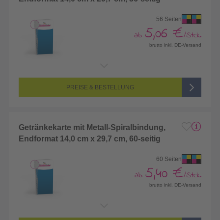
56 Seiten
5,06 €
ab
/Stck.
brutto inkl. DE-Versand
Endformat:
140 x 297 mm
Seitenanzahl:
56-seitig (Vorderseite und Rückseite bedruckt)
Farbigkeit:
4/4-farbig CMYK (vollfarbig bedruckt)
PREISE & BESTELLUNG
Getränkekarte mit Metall-Spiralbindung,
Endformat 14,0 cm x 29,7 cm, 60-seitig
60 Seiten
5,40 €
ab
/Stck.
brutto inkl. DE-Versand
Endformat:
140 x 297 mm
Seitenanzahl:
60-seitig (Vorderseite und Rückseite bedruckt)