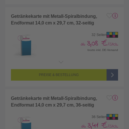
Getränkekarte mit Metall-Spiralbindung,
Endformat 14,0 cm x 29,7 cm, 32-seitig
32 Seiten
3,08 €
ab
/Stck.
brutto inkl. DE-Versand
Endformat:
140 x 297 mm
Seitenanzahl:
32-seitig (Vorderseite und Rückseite bedruckt)
Farbigkeit:
4/4-farbig CMYK (vollfarbig bedruckt)
PREISE & BESTELLUNG
Getränkekarte mit Metall-Spiralbindung,
Endformat 14,0 cm x 29,7 cm, 36-seitig
36 Seiten
3,41 €
ab
/Stck.