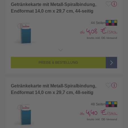
Getränkekarte mit Metall-Spiralbindung,
Endformat 14,0 cm x 29,7 cm, 44-seitig
44 Seiten
4,08 €
ab
/Stck.
brutto inkl. DE-Versand
Endformat:
140 x 297 mm
Seitenanzahl:
44-seitig (Vorderseite und Rückseite bedruckt)
Farbigkeit:
4/4-farbig CMYK (vollfarbig bedruckt)
PREISE & BESTELLUNG
Getränkekarte mit Metall-Spiralbindung,
Endformat 14,0 cm x 29,7 cm, 48-seitig
48 Seiten
4,40 €
ab
/Stck.
brutto inkl. DE-Versand