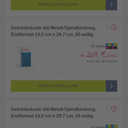
Farbigkeit:
4/4-farbig CMYK (vollfarbig bedruckt)
PREISE & BESTELLUNG
Getränkekarte mit Metall-Spiralbindung,
Endformat 14,0 cm x 29,7 cm, 20-seitig
20 Seiten
2,09 €
ab
/Stck.
brutto inkl. DE-Versand
Endformat:
140 x 297 mm
Seitenanzahl:
20-seitig (Vorderseite und Rückseite bedruckt)
Farbigkeit:
4/4-farbig CMYK (vollfarbig bedruckt)
PREISE & BESTELLUNG
Getränkekarte mit Metall-Spiralbindung,
Endformat 14,0 cm x 29,7 cm, 24-seitig
24 Seiten