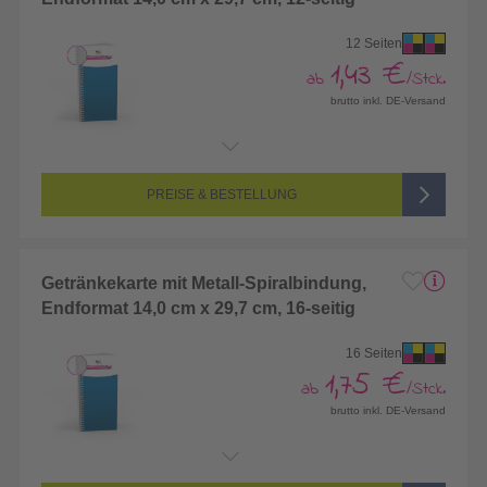
12 Seiten
1,43 €
ab
/Stck.
brutto inkl. DE-Versand
Endformat:
140 x 297 mm
Seitenanzahl:
12-seitig (Vorderseite und Rückseite bedruckt)
Farbigkeit:
4/4-farbig CMYK (vollfarbig bedruckt)
PREISE & BESTELLUNG
Getränkekarte mit Metall-Spiralbindung,
Endformat 14,0 cm x 29,7 cm, 16-seitig
16 Seiten
1,75 €
ab
/Stck.
brutto inkl. DE-Versand
Endformat:
140 x 297 mm
Seitenanzahl:
16-seitig (Vorderseite und Rückseite bedruckt)