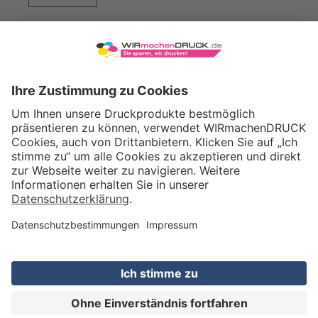
WIRmachenDRUCK GmbH
Illerstraße 15
71522 Backnang
Tel.: +49 (0) 711 995 982 - 20
Fax: +49 (0) 711 995 982 - 21
SOCIAL MEDIA
ZERTIFIZIERUNGEN