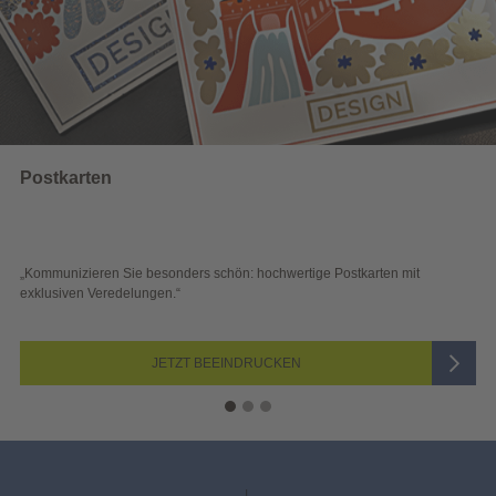
tkarten
Wa
munizieren Sie besonders schön: hochwertige Postkarten mit
„Sic
usiven Veredelungen.“
Blic
JETZT BEEINDRUCKEN