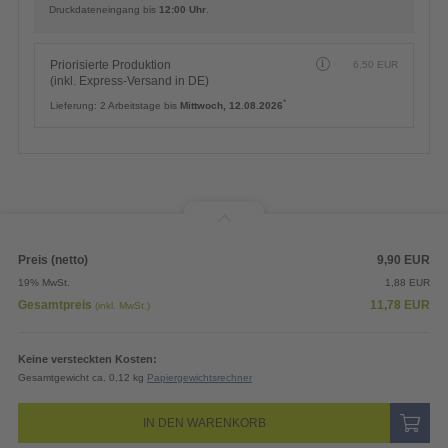
Druckdateneingang bis
12:00 Uhr
.
Priorisierte Produktion
6,50
EUR
(inkl. Express-Versand in DE)
*
Lieferung:
2 Arbeitstage bis
Mittwoch, 12.08.2026
Preis (netto)
9,90
EUR
19% MwSt.
1,88
EUR
Gesamtpreis
11,78
EUR
(inkl. MwSt.)
Keine versteckten Kosten:
Gesamtgewicht ca. 0,12 kg
Papiergewichtsrechner
IN DEN WARENKORB