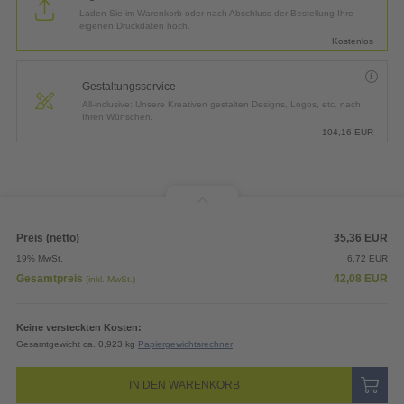
Laden Sie im Warenkorb oder nach Abschluss der Bestellung Ihre
eigenen Druckdaten hoch.
Kostenlos
Gestaltungsservice
All-inclusive: Unsere Kreativen gestalten Designs, Logos, etc. nach
Ihren Wünschen.
104,16
EUR
Preis (netto)
35,36
EUR
19% MwSt.
6,72
EUR
Gesamtpreis
42,08
EUR
(inkl. MwSt.)
Keine versteckten Kosten:
Gesamtgewicht ca. 0,923 kg
Papiergewichtsrechner
IN DEN WARENKORB