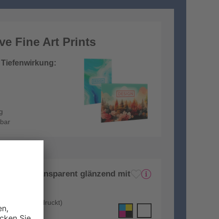
ve Fine Art Prints
r Tiefenwirkung:
g
gbar
Echtglas transparent glänzend mit
edruckt
ückseite unbedruckt)
t)