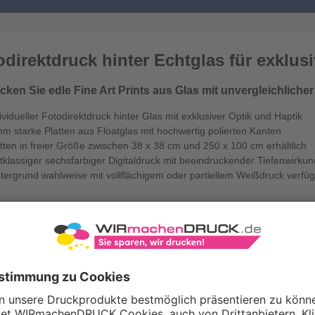
odirektdruck hinter Echtglas für exklusi
cken Sie edle Fine Art Prints aus Glas mit unvergleichliche
ividueller Fotodirektdruck hinter Glas mit exklusiver Optik und Haptik
m starke Platten aus Floatglas mit hochwertig polierten Kanten
tten in freier Größe zwischen 38 x 38 cm und 250 x 100 cm erhältlich
tklassiger sechsfarbiger Digitaldruck mit beeindruckender Tiefenwirkun
tergrund wahlweise mit vollflächigem oder partiellem Weißdruck verfü
Hochwertiger Fotodirektdruck hinter 
freier Größe (rechteckig) 4/0-farbig b
Seitenanzahl:
1 Seite (Vorderseite bedruckt, R
Farbigkeit:
4/0-farbig CMYK (vollfarbig bedruck