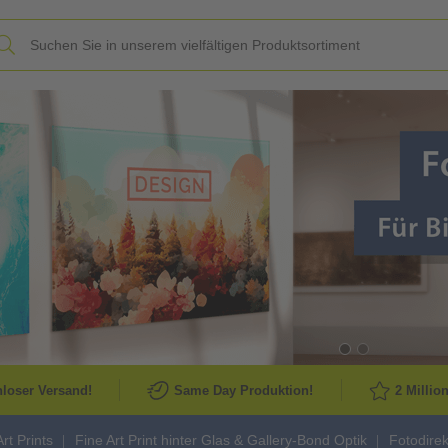
Slide
loser Versand!
Same Day Produktion!
2 Millio
rt Prints
Fine Art Print hinter Glas & Gallery-Bond Optik
Fotodirek