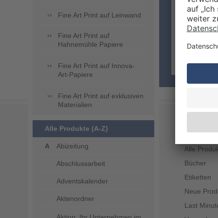
Fine Art Print auf Leinwand
Fine Art Print auf
Hahnemühle Papiere
Fine Art Print auf Innova-
Art-Papiere
Fine Art Print auf exklusiven
Materialien
UNSERE
Alle Produkte (A-Z)
Abizeitung
Alle Produ
Bücher
Abschlussarbeit
Etiketten
Adventskalender
Neue Prod
Aktenordner
Last Minut
Aktion: Ihr Unternehmen im