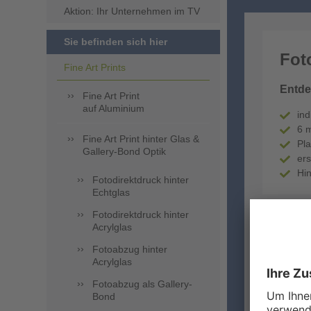
Aktion: Ihr Unternehmen im TV
Sie befinden sich hier
Fot
Fine Art Prints
Entde
Fine Art Print
auf Aluminium
ind
6 m
Fine Art Print hinter Glas &
Pla
Gallery-Bond Optik
ers
Hin
Fotodirektdruck hinter
Echtglas
Fotodirektdruck hinter
Acrylglas
Fotoabzug hinter
Acrylglas
Fotoabzug als Gallery-
Bond