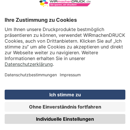
WIRmachenDRUCK GmbH
Illerstraße 15
71522 Backnang
Tel.: +49 (0) 711 995 982 - 20
Fax: +49 (0) 711 995 982 - 21
SOCIAL MEDIA
ZERTIFIZIERUNGEN