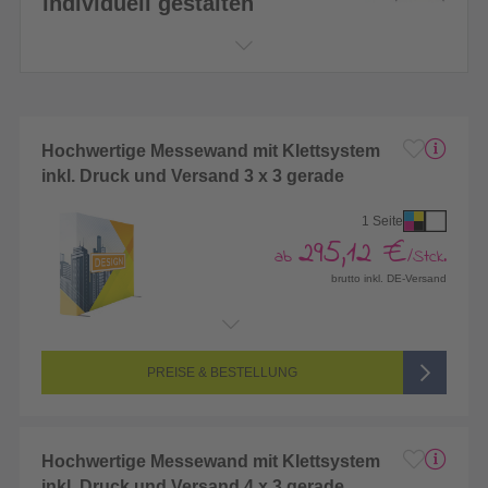
individuell gestalten
Hochwertige Messewand mit Klettsystem
inkl. Druck und Versand 3 x 3 gerade
1 Seite
295,12 €
ab
/Stck.
brutto inkl. DE-Versand
Endformat:
2830 x 2250 mm
Seitenanzahl:
1-seitig (Vorderseite bedruckt, Rückseite unbedruckt)
Farbigkeit:
4/0-farbig CMYK (vollfarbig bedruckt)
PREISE & BESTELLUNG
Hochwertige Messewand mit Klettsystem
inkl. Druck und Versand 4 x 3 gerade