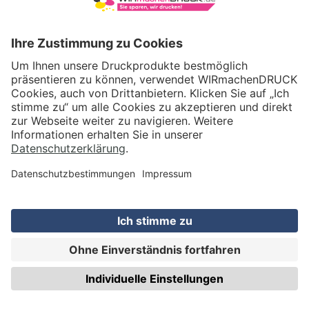
VERSAND
WIRmachenDRUCK GmbH
Illerstraße 15
71522 Backnang