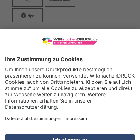
WIRmachenDRUCK GmbH
Illerstraße 15
71522 Backnang
Tel.: +49 (0) 711 995 982 - 20
Fax: +49 (0) 711 995 982 - 21
SOCIAL MEDIA
ZERTIFIZIERUNGEN