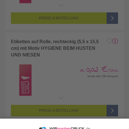
PREISE & BESTELLUNG
Etiketten auf Rolle, rechteckig (5,5 x 15,5
cm) mit Motiv HYGIENE BEIM HUSTEN
UND NIESEN
0,02 €
ab
/Stck.
brutto inkl. DE-Versand
PREISE & BESTELLUNG