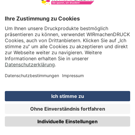
Etiketten auf Rolle, rechteckig (5,5 x 15,5
cm) mit Motiv HÄNDE WASCHEN
0,02 €
ab
/Stck.
brutto inkl. DE-Versand
PREISE & BESTELLUNG
Etiketten auf Rolle, rechteckig (5,5 x 15,5
cm) mit Motiv WIR ARBEITEN ZU HAUSE
0,02 €
ab
/Stck.
brutto inkl. DE-Versand