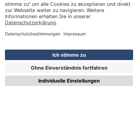
VERSAND
WIRmachenDRUCK GmbH
Illerstraße 15
71522 Backnang
Tel.: +49 (0) 711 995 982 - 20
Fax: +49 (0) 711 995 982 - 21
SOCIAL MEDIA