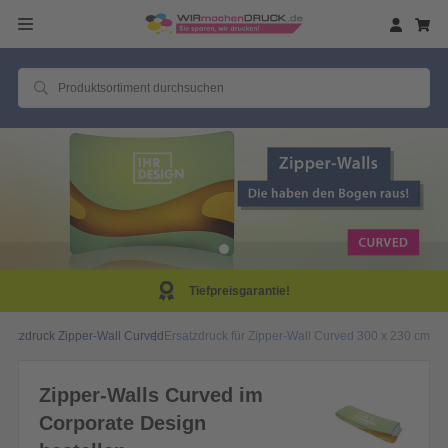
Tiefpreisgarantie!
rsatzdruck Zipper-Wall Curved
Ersatzdruck für Zipper-Wall Curved 300 x 230 cm
Zipper-Walls Curved im
Corporate Design