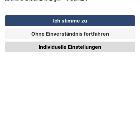
WIRmachenDRUCK GmbH
Illerstraße 15
71522 Backnang
Tel.: +49 (0) 711 995 982 - 20
Fax: +49 (0) 711 995 982 - 21
SOCIAL MEDIA
ZERTIFIZIERUNGEN