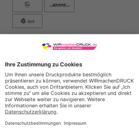
WIRmachenDRUCK GmbH
Illerstraße 15
71522 Backnang
Tel.: +49 (0) 711 995 982 - 20
Fax: +49 (0) 711 995 982 - 21
SOCIAL MEDIA
ZERTIFIZIERUNGEN