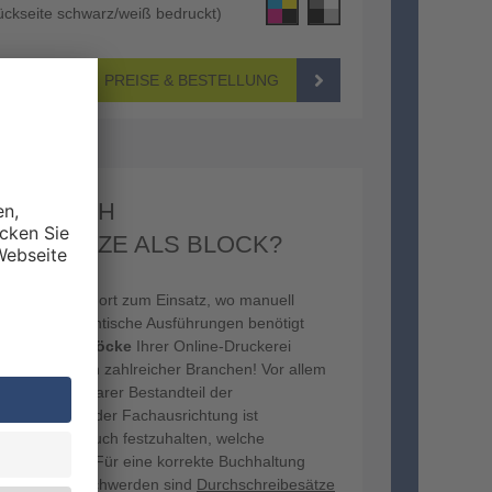
 Rückseite schwarz/weiß bedruckt)
PREISE & BESTELLUNG
NEN SICH
IBESÄTZE ALS BLOCK?
mmt überall dort zum Einsatz, wo manuell
erden und identische Ausführungen benötigt
sich die
SD-Blöcke
Ihrer Online-Druckerei
nternehmen zahlreicher Branchen! Vor allem
n unverzichtbarer Bestandteil der
abhängig von der Fachausrichtung ist
em Kundenbesuch festzuhalten, welche
eführt wurden. Für eine korrekte Buchhaltung
on Kundenbeschwerden sind
Durchschreibesätze