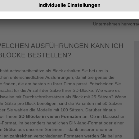
unverzichtbar. Auch fü
Blöcken
Lieferungen qu
unsere
Durchschreibe
Unternehmen hervorrag
WELCHEN AUSFÜHRUNGEN KANN ICH
BLÖCKE BESTELLEN?
bstdurchschreibesätze als Block erhalten Sie bei uns in
ichen unterschiedlichen Ausführungen, damit Sie genau die
e finden, die am besten zu Ihrer Firma passt. Entscheiden Sie
unächst für die Anzahl der Sätze Ihrer SD-Blöcke: Wie wäre es
elsweise mit Durchschreibesätzen als Block mit 25 Sätzen? Wenn
hr Sätze pro Block benötigen, sind die Varianten mit 50 Sätzen
oder Sie wählen die Modelle mit 100 Sätzen. Darüber hinaus
 wir Ihnen
SD-Blöcke in vielen Formaten
an. Ob im klassischen
-Format, im besonders handlichen DIN-lang-Format oder einer
n Größe aus unserem Sortiment – dank unserer enormen
l an zahlreichen verschiedenen Formaten werden Sie bei uns