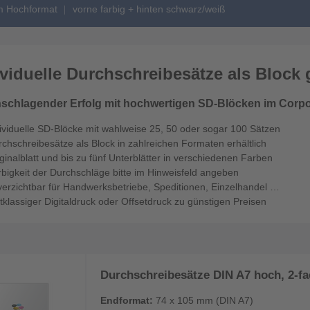
im Hochformat
vorne farbig + hinten schwarz/weiß
ividuelle Durchschreibesätze als Block 
schlagender Erfolg mit hochwertigen SD-Blöcken im Corpo
ividuelle SD-Blöcke mit wahlweise 25, 50 oder sogar 100 Sätzen
chschreibesätze als Block in zahlreichen Formaten erhältlich
ginalblatt und bis zu fünf Unterblätter in verschiedenen Farben
bigkeit der Durchschläge bitte im Hinweisfeld angeben
erzichtbar für Handwerksbetriebe, Speditionen, Einzelhandel …
tklassiger Digitaldruck oder Offsetdruck zu günstigen Preisen
Durchschreibesätze DIN A7 hoch, 2-fac
Endformat:
74 x 105 mm (DIN A7)