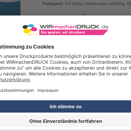
Farbigkeit:
4/1-farbig (Vorderseite vollfarbig,
8,32 €
ab
/Stck.
brutto inkl. DE-Versand
FÜR WEN EIG
DURCHSCHRE
Durchschreibepapier ko
Formulare ausgefüllt w
werden: Daher eignen 
WIRmachenDRUCK für U
im Handwerk sind sie ei
Arbeitsausstattung
. Un
beispielsweise bei jed
Arbeitsschritte durchg
und zur Vermeidung v