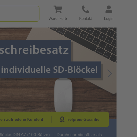
Warenkorb
Kontakt
Login
Go to Next Sli
nen zufriedene Kunden!
Tiefpreis-Garantie!
löcke DIN A7 (100 Sätze)
Durchschreibesätze als