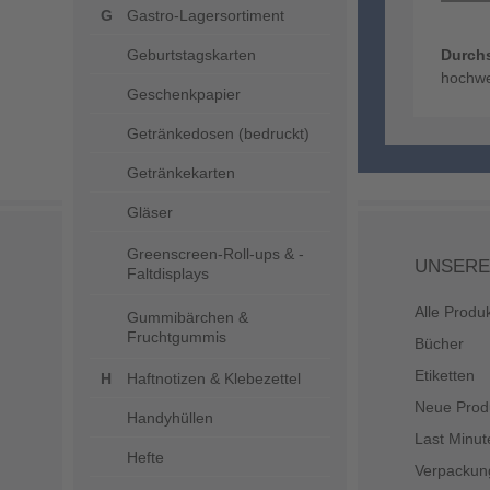
Gastro-Lagersortiment
Geburtstagskarten
Durch
hochwe
Geschenkpapier
Getränkedosen (bedruckt)
Getränkekarten
Gläser
Greenscreen-Roll-ups & -
UNSERE
Faltdisplays
Alle Produ
Gummibärchen &
Fruchtgummis
Bücher
Etiketten
Haftnotizen & Klebezettel
Neue Prod
Handyhüllen
Last Minut
Hefte
Verpackun