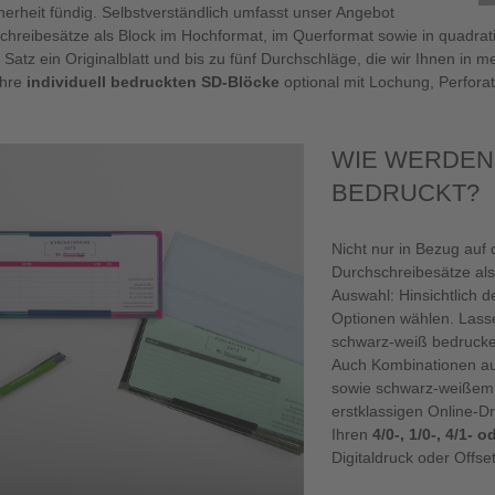
herheit fündig. Selbstverständlich umfasst unser Angebot
chreibesätze als Block im Hochformat, im Querformat sowie in quadrati
 Satz ein Originalblatt und bis zu fünf Durchschläge, die wir Ihnen in
Ihre
individuell bedruckten SD-Blöcke
optional mit Lochung, Perfor
WIE WERDEN
BEDRUCKT?
Nicht nur in Bezug auf
Durchschreibesätze als
Auswahl: Hinsichtlich 
Optionen wählen. Lasse
schwarz-weiß bedrucken
Auch Kombinationen au
sowie schwarz-weißem D
erstklassigen Online-Dr
Ihren
4/0-, 1/0-, 4/1-
Digitaldruck oder Offse