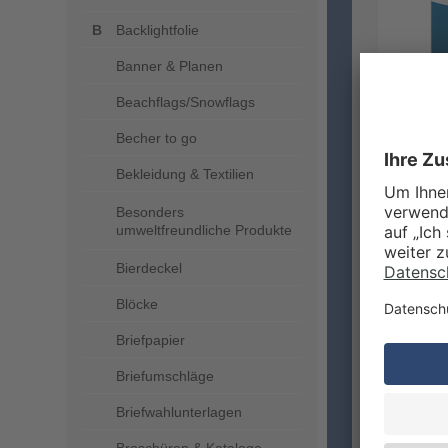
Backlightfolie
Banner & Planen
Beachflags/Snowflags
Becher to go
Bekleidung & Textilien
Besonders
umweltfreundliche Produkte
Bierdeckel
Blöcke
Briefpapier
Briefumschläge
Briefwahlunterlagen