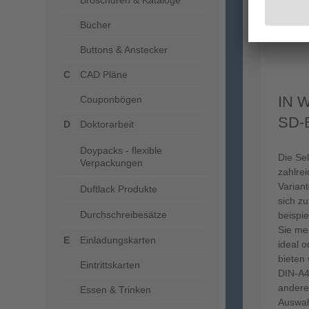
Broschüren & Kataloge
Bücher
Buttons & Anstecker
CAD Pläne
IN 
Couponbögen
SD-
Doktorarbeit
Doypacks - flexible
Die Sel
Verpackungen
zahlre
Variant
Duftlack Produkte
sich z
Durchschreibesätze
beispi
Sie me
Einladungskarten
ideal 
bieten
Eintrittskarten
DIN-A4
andere
Essen & Trinken
Auswah