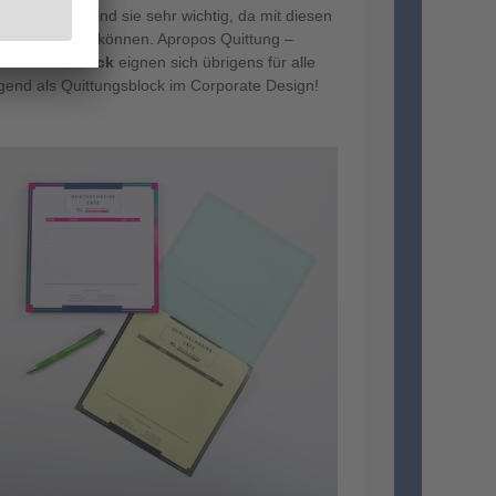
r
Speditionen
sind sie sehr wichtig, da mit diesen
ittiert werden können. Apropos Quittung –
sätze als Block
eignen sich übrigens für alle
end als Quittungsblock im Corporate Design!