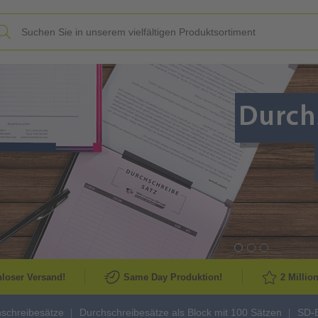
Slide
loser Versand!
Same Day Produktion!
2 Millio
schreibesätze
Durchschreibesätze als Block mit 100 Sätzen
SD-B