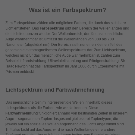
Was ist ein Farbspektrum?
Zum Farbspektrum zählen alle möglichen Farben, die durch das sichtbare
Licht entstehen. Das
Farbspektrum
gibt den Bereich der Wellenlängen und
die Lichtfrequenzen wieder. Der Wellenbereich, der für das menschliche
Auge wahrnehmbar ist, umfasst die Wellenlängen von 380 bis 780
Nanometer (abgekürzt nm). Der Bereich stellt nur einen kleinen Teil des
gesamten elektromagnetischen Wellenspektrums dar. Zum Lichtspektrum,
welches nicht für das menschliche Auge wahrnehmbar ist, zählen zum
Beispiel Infrarotstrahlung, Ultraviolettstrahlung und Röntgenstrahlung. Sir
Isaac Newton hat das Farbspektrum im Jahr 1666 durch Experimente mit
Prismen entdeckt.
Lichtspektrum und Farbwahrnehmung
Das menschliche Gehirn interpretiert die Wellen innerhalb dieses
Lichtspektrums als die Farben, wie wir sie kennen. Diese
Farbwahrnehmung
funktioniert anhand von bestimmten Zellen in unserem
Auge – sogenannten Zapfen. Insgesamt gibt es drei Zapfentypen, die
jeweils auf ein spezielles Wellenlängenband des Lichts abgestimmt sind.
Trifft also Licht auf das Auge, wird je nach Wellenlänge eine andere
Zapfenart erreicht – kurze Wellenlängen treffen zum Beispiel auf einen