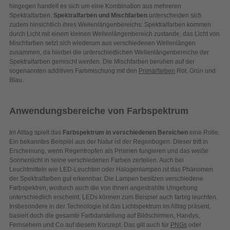
hingegen handelt es sich um eine Kombination aus mehreren
Spektralfarben.
Spektralfarben und Mischfarben
unterscheiden sich
zudem hinsichtlich ihres Wellenlängenbereichs: Spektralfarben kommen
durch Licht mit einem kleinen Wellenlängenbereich zustande, das Licht von
Mischfarben setzt sich wiederum aus verschiedenen Wellenlängen
zusammen, da hierbei die unterschiedlichen Wellenlängenbereiche der
Spektralfarben gemischt werden. Die Mischfarben beruhen auf der
sogenannten additiven Farbmischung mit den
Primärfarben
Rot, Grün und
Blau.
Anwendungsbereiche von Farbspektrum
Im Alltag spielt das
Farbspektrum in verschiedenen Bereichen
eine Rolle.
Ein bekanntes Beispiel aus der Natur ist der Regenbogen. Dieser tritt in
Erscheinung, wenn Regentropfen als Prismen fungieren und das weiße
Sonnenlicht in seine verschiedenen Farben zerteilen. Auch bei
Leuchtmitteln wie LED-Leuchten oder Halogenlampen ist das Phänomen
der Spektralfarben gut erkennbar. Die Lampen besitzen verschiedene
Farbspektren, wodurch auch die von ihnen angestrahlte Umgebung
unterschiedlich erscheint. LEDs können zum Beispiel auch farbig leuchten.
Insbesondere in der Technologie ist das Lichtspektrum im Alltag präsent,
basiert doch die gesamte Farbdarstellung auf Bildschirmen, Handys,
Fernsehern und Co auf diesem Konzept. Das gilt auch für
PNGs
oder