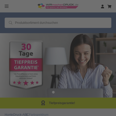
Tiefpreisgarantie!
Home
Druck-ABC
Farbspektrum