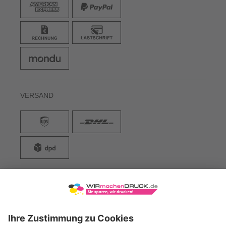
VERSAND
WIRmachenDRUCK GmbH
Illerstraße 15
71522 Backnang