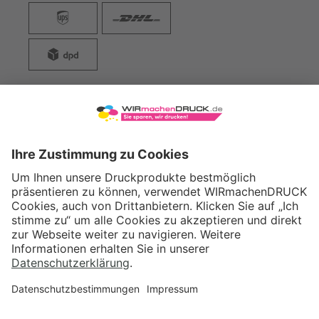
WIRmachenDRUCK GmbH
Illerstraße 15
71522 Backnang
Tel.: +49 (0) 711 995 982 - 20
Fax: +49 (0) 711 995 982 - 21
SOCIAL MEDIA
ZERTIFIZIERUNGEN