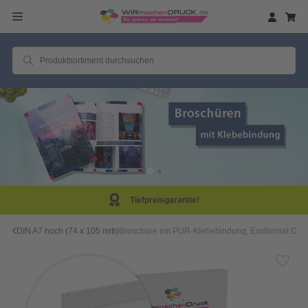
eisgarantie!
Same D
DIN A7 hoch (74 x 105 mm)
Broschüre mit PUR-Klebebindung, Endformat DIN A