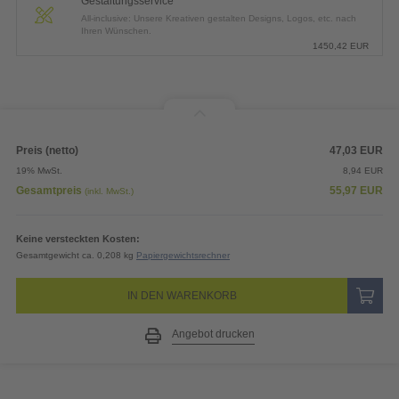
Gestaltungsservice
All-inclusive: Unsere Kreativen gestalten Designs, Logos, etc. nach
Ihren Wünschen.
1450,42
EUR
Preis (netto)
47,03
EUR
19% MwSt.
8,94
EUR
Gesamtpreis
55,97
EUR
(inkl. MwSt.)
Keine versteckten Kosten:
Gesamtgewicht ca. 0,208 kg
Papiergewichtsrechner
IN DEN WARENKORB
Angebot drucken