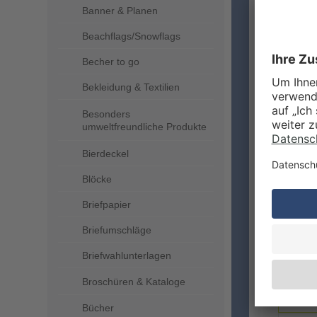
Banner & Planen
Beachflags/Snowflags
Becher to go
ZUSA
Bekleidung & Textilien
Besonders
umweltfreundliche Produkte
Bierdeckel
Blöcke
Briefpapier
Briefumschläge
LIEFE
Briefwahlunterlagen
Broschüren & Kataloge
Bücher