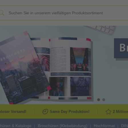
Slide
loser Versand!
Same Day Produktion!
2 Millio
hüren & Kataloge
Broschüren (Klebebindung)
Hochformat
DIN