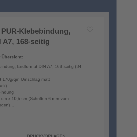
t PUR-Klebebindung,
A7, 168-seitig
r Übersicht:
indung, Endformat DIN A7, 168-seitig (84
it 170g/qm Umschlag matt
uck)
bindung
4 cm x 10,5 cm (Schriften 6 mm vom
egen)
DRUCKVORLAGEN