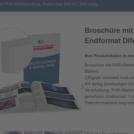
it PUR-Klebebindung, Endformat DIN A7, 168-seitig
Broschüre mi
Endformat DIN 
Ihre Produktdaten in de
Broschüre mit PUR-Klebeb
Blätter)
135g/qm Innenteil matt m
4/4 farbig (beidseitiger Dr
Verarbeitung: PUR-Klebe
geheftetes Endformat: 7,
Datenformatrand weg anl
Datenformat...