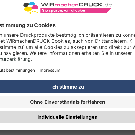
Gestaltungsservice
Unser Kreativteam gestaltet Druckdaten, Logos etc. nach Ihren Wünsc
TZOPTIONEN
Qualitätskontrolle (von Experten empf.)
Rechnung zusätzlich per Post
RTERMIN
Planmäßige Produktion
(inkl. kostenlosem Versand in DE) Lieferung:
ca. 5 A