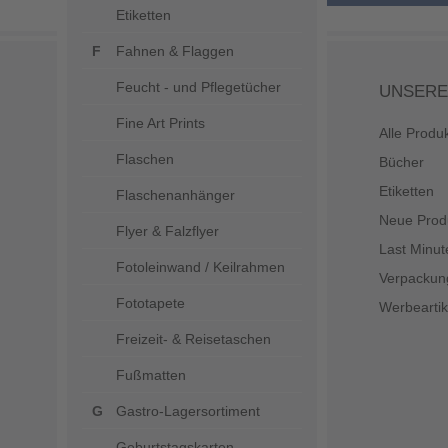
Etiketten
Fahnen & Flaggen
Feucht - und Pflegetücher
UNSERE
Fine Art Prints
Alle Produ
Flaschen
Bücher
Etiketten
Flaschenanhänger
Neue Prod
Flyer & Falzflyer
Last Minut
Fotoleinwand / Keilrahmen
Verpackun
Fototapete
Werbeartik
Freizeit- & Reisetaschen
Fußmatten
Gastro-Lagersortiment
Geburtstagskarten