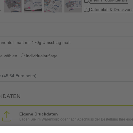
mehr Produktdetails
Datenblatt & Druckvor
nnenteil matt mit 170g Umschlag matt
ge wählen
Individualauflage
KDATEN
Eigene Druckdaten
Laden Sie im Warenkorb oder nach Abschluss der Bestellung Ihre eig