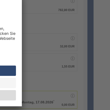
hen.
782,80 EUR
32,00 EUR
1,55 EUR
*
rbeitstage bis
Montag, 17.08.2026
0,00 EUR