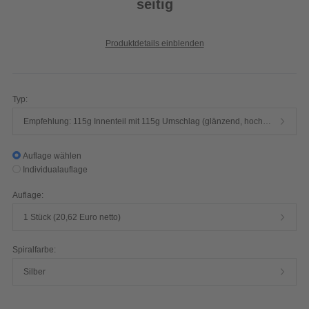
seitig
Produktdetails einblenden
Typ:
Empfehlung: 115g Innenteil mit 115g Umschlag (glänzend, hochwertiger Qualitätsdruck, 4/4-farbig)
Auflage wählen
Individualauflage
Auflage:
1 Stück (20,62 Euro netto)
Spiralfarbe:
Silber