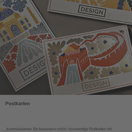
karten
Wahl
nizieren Sie besonders schön: hochwertige Postkarten mit
„Sichtb