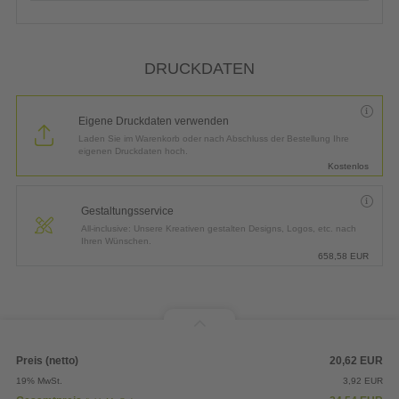
DRUCKDATEN
Eigene Druckdaten verwenden
Laden Sie im Warenkorb oder nach Abschluss der Bestellung Ihre
eigenen Druckdaten hoch.
Kostenlos
Gestaltungsservice
All-inclusive: Unsere Kreativen gestalten Designs, Logos, etc. nach
Ihren Wünschen.
658,58
EUR
Preis (netto)
20,62
EUR
19% MwSt.
3,92
EUR