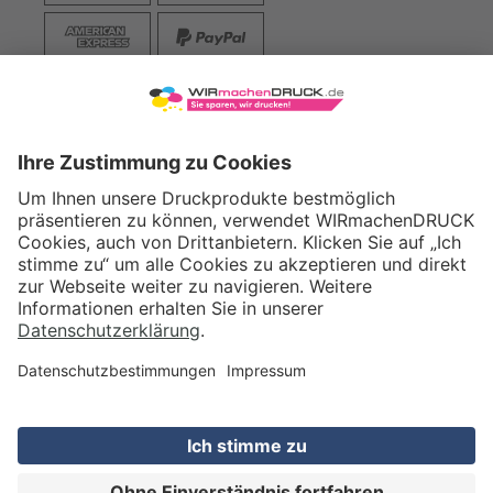
VERSAND
WIRmachenDRUCK GmbH
Illerstraße 15
71522 Backnang