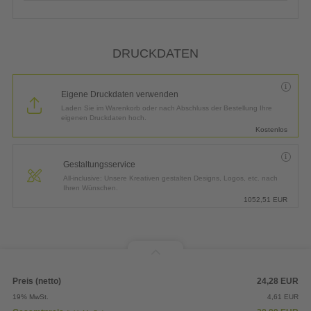
DRUCKDATEN
Eigene Druckdaten verwenden
Laden Sie im Warenkorb oder nach Abschluss der Bestellung Ihre
eigenen Druckdaten hoch.
Kostenlos
Gestaltungsservice
All-inclusive: Unsere Kreativen gestalten Designs, Logos, etc. nach
Ihren Wünschen.
1052,51
EUR
Preis (netto)
24,28
EUR
19% MwSt.
4,61
EUR