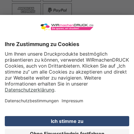
VERSAND
WIRmachenDRUCK GmbH
Illerstraße 15
71522 Backnang