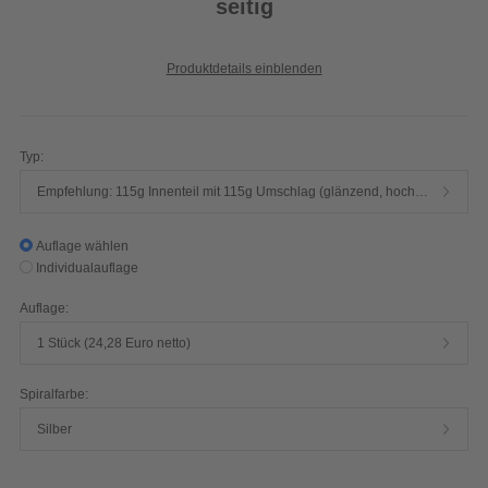
seitig
Produktdetails einblenden
Typ:
Empfehlung: 115g Innenteil mit 115g Umschlag (glänzend, hochwertiger Qualitätsdruck, 4/4-farbig)
Auflage wählen
Individualauflage
Auflage:
1 Stück (24,28 Euro netto)
Spiralfarbe:
Silber