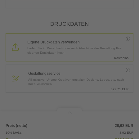
DRUCKDATEN
Eigene Druckdaten verwenden
Laden Sie im Warenkorb oder nach Abschluss der Bestellung Ihre
eigenen Druckdaten hoch.
Kostenlos
Gestaltungsservice
All-inclusive: Unsere Kreativen gestalten Designs, Logos, etc. nach
Ihren Wünschen.
672,71
EUR
Preis (netto)
20,62
EUR
19% MwSt.
3,92
EUR