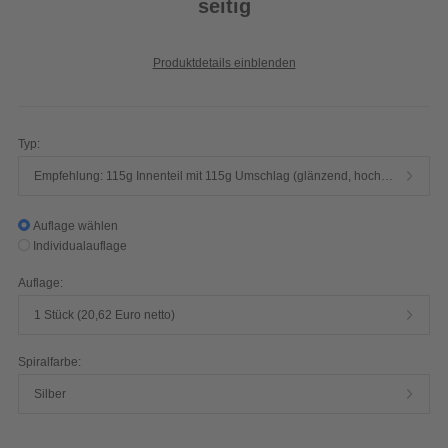
seitig
Produktdetails einblenden
Typ:
Empfehlung: 115g Innenteil mit 115g Umschlag (glänzend, hochwertiger Qualitätsdruck, 4/4-farbig)
Auflage wählen
Individualauflage
Auflage:
1 Stück (20,62 Euro netto)
Spiralfarbe:
Silber