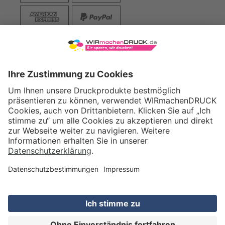
VERSAND
WIRmachenDRUCK GmbH
Illerstraße 15
71522 Backnang