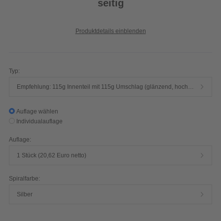
seitig
Produktdetails einblenden
Typ:
Empfehlung: 115g Innenteil mit 115g Umschlag (glänzend, hochwertiger Qualitätsdruck, 4/4-farbig)
Auflage wählen
Individualauflage
Auflage:
1 Stück (20,62 Euro netto)
Spiralfarbe:
Silber