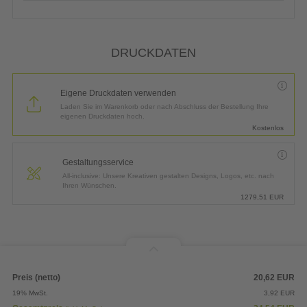
DRUCKDATEN
Eigene Druckdaten verwenden
Laden Sie im Warenkorb oder nach Abschluss der Bestellung Ihre
eigenen Druckdaten hoch.
Kostenlos
Gestaltungsservice
All-inclusive: Unsere Kreativen gestalten Designs, Logos, etc. nach
Ihren Wünschen.
1279,51
EUR
Preis (netto)
20,62
EUR
19% MwSt.
3,92
EUR