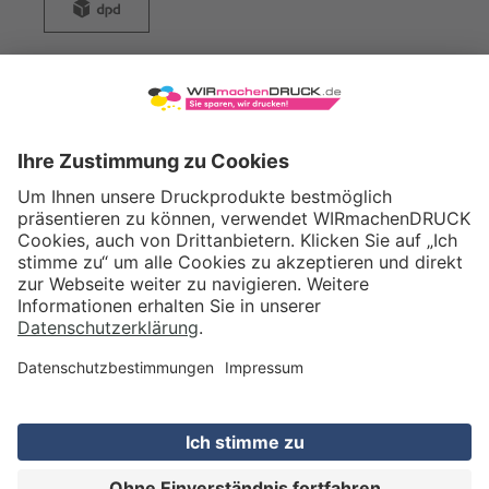
WIRmachenDRUCK GmbH
Illerstraße 15
71522 Backnang
Tel.: +49 (0) 711 995 982 - 20
Fax: +49 (0) 711 995 982 - 21
SOCIAL MEDIA
ZERTIFIZIERUNGEN
Preis (netto)
20,62
EUR