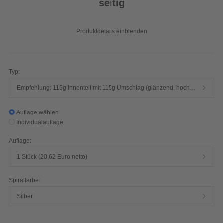
seitig
Produktdetails einblenden
Typ:
Empfehlung: 115g Innenteil mit 115g Umschlag (glänzend, hochwertiger Qualitätsdruck, 4/4-farbig)
Auflage wählen
Individualauflage
Auflage:
1 Stück (20,62 Euro netto)
Spiralfarbe:
Silber