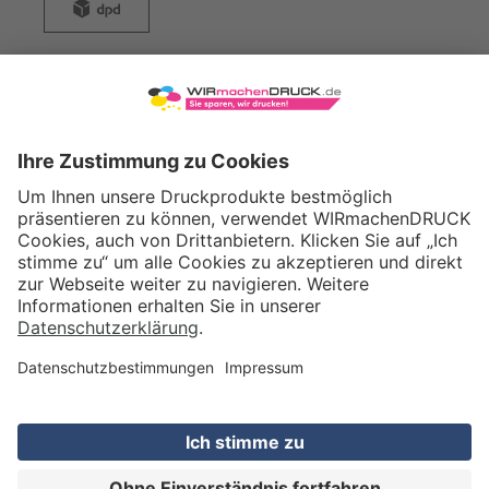
WIRmachenDRUCK GmbH
Illerstraße 15
71522 Backnang
Tel.: +49 (0) 711 995 982 - 20
Fax: +49 (0) 711 995 982 - 21
SOCIAL MEDIA
ZERTIFIZIERUNGEN
Preis (netto)
20,62
EUR