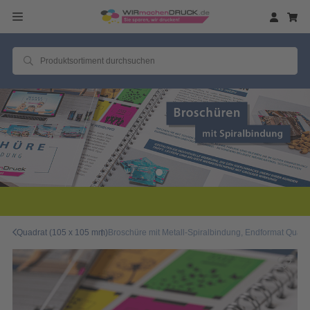
2 Millionen zufriedene Kunden
Quadrat (105 x 105 mm)
Broschüre mit Metall-Spiralbindung, Endformat Quadra