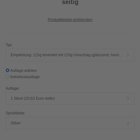
seitig
Produktdetails einblenden
Typ:
Empfehlung: 115g Innenteil mit 115g Umschlag (glänzend, hochwertiger Qualitätsdruck, 4/4-farbig)
Auflage wählen
Individualauflage
Auflage:
1 Stück (20,62 Euro netto)
Spiralfarbe:
Silber