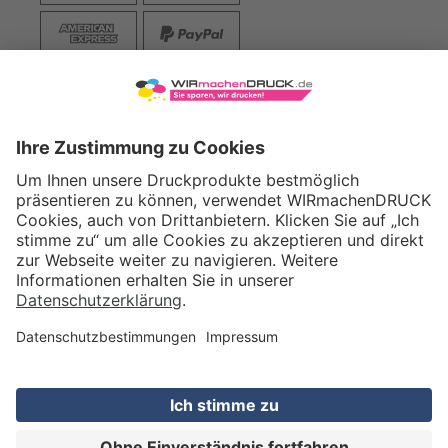
VERSAND
WIRmachenDRUCK GmbH
Illerstraße 15
71522 Backnang