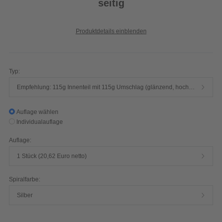
seitig
Produktdetails einblenden
Typ:
Empfehlung: 115g Innenteil mit 115g Umschlag (glänzend, hochwertiger Qualitätsdruck, 4/4-farbig)
Auflage wählen
Individualauflage
Auflage:
1 Stück (20,62 Euro netto)
Spiralfarbe:
Silber