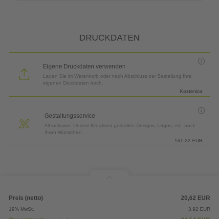
DRUCKDATEN
Eigene Druckdaten verwenden
Laden Sie im Warenkorb oder nach Abschluss der Bestellung Ihre
eigenen Druckdaten hoch.
Kostenlos
Gestaltungsservice
All-inclusive: Unsere Kreativen gestalten Designs, Logos, etc. nach
Ihren Wünschen.
161,22
EUR
Preis (netto)
20,62
EUR
19% MwSt.
3,92
EUR