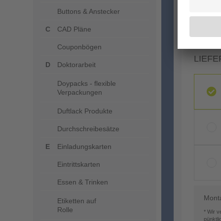
Buttons & Anstecker
CAD Pläne
Couponbögen
LIEFE
Doktorarbeit
Doypacks - flexible
Verpackungen
Duftlack Produkte
Durchschreibesätze
Einladungskarten
Eintrittskarten
Essen & Trinken
Mont
Etiketten auf
Rolle
* Wir 
pünktl