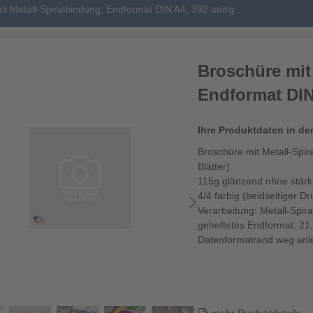
t Metall-Spiralbindung, Endformat DIN A4, 392-seitig
Broschüre mit
Endformat DIN 
Ihre Produktdaten in de
Broschüre mit Metall-Spir
Blätter)
115g glänzend ohne stär
4/4 farbig (beidseitiger Dr
Verarbeitung: Metall-Spir
geheftetes Endformat: 21
Datenformatrand weg anle