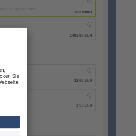
enen Druckdaten hoch.
Kostenlos
hen.
1461,60 EUR
32,00 EUR
1,55 EUR