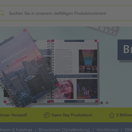
Slide
loser Versand!
Same Day Produktion!
2 Millio
hüren & Kataloge
Broschüren (Spiralbindung)
Hochformat
DIN