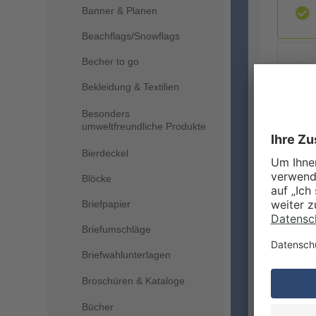
Banner & Planen
Beachflags/Snowflags
Becher to go
Bekleidung & Textilien
Besonders
umweltfreundliche Produkte
ZUSA
Bierdeckel
Blöcke
Briefpapier
Briefumschläge
Briefwahlunterlagen
Broschüren & Kataloge
VERA
Bücher