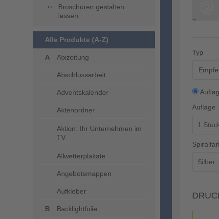
Broschüren gestalten
lassen
Alle Produkte (A-Z)
Typ
Abizeitung
Empfeh
Abschlussarbeit
Aufla
Adventskalender
Auflage
Aktenordner
Aktion: Ihr Unternehmen im
TV
Spiralfar
Allwetterplakate
Angebotsmappen
Aufkleber
DRUC
Backlightfolie