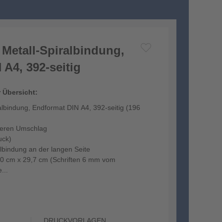
 Metall-Spiralbindung,
A4, 392-seitig
r Übersicht:
albindung, Endformat DIN A4, 392-seitig (196
keren Umschlag
uck)
albindung an der langen Seite
,0 cm x 29,7 cm (Schriften 6 mm vom
...
DRUCKVORLAGEN