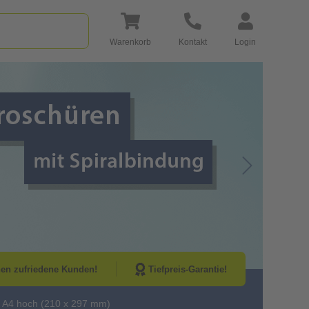
Warenkorb
Kontakt
Login
Go to Next Sli
nen zufriedene Kunden!
Tiefpreis-Garantie!
 A4 hoch (210 x 297 mm)