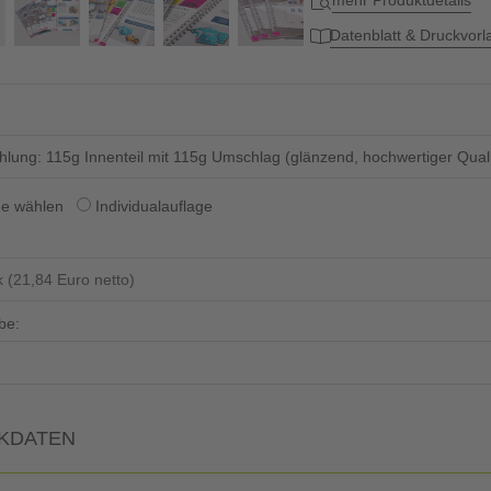
mehr Produktdetails
Datenblatt & Druckvor
lung: 115g Innenteil mit 115g Umschlag (glänzend, hochwertiger Qualit
ge wählen
Individualauflage
be:
KDATEN