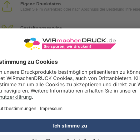
Eigene Druckdaten
Laden Sie im Warenkorb oder nach Abschluss der Bestellung Ihre eig
Gestaltungsservice
Unser Kreativteam gestaltet Druckdaten, Logos etc. nach Ihren Wünsc
TZOPTIONEN
Qualitätskontrolle (von Experten empf.)
Rechnung zusätzlich per Post
RBEITUNG & VEREDELUNG