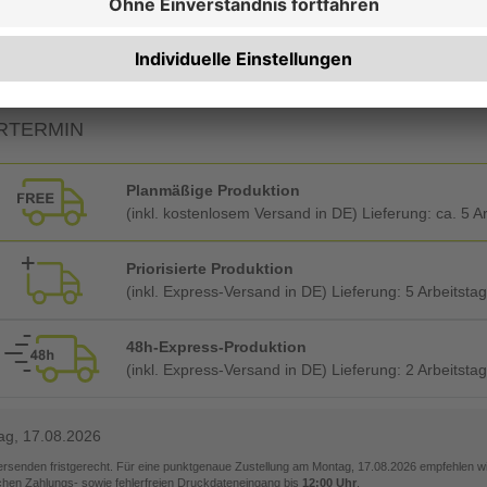
Foliendeckblatt vorne + hinten (Hart-PVC glasklar)
RTERMIN
Planmäßige Produktion
(inkl. kostenlosem Versand in DE) Lieferung:
ca. 5 A
Priorisierte Produktion
(inkl. Express-Versand in DE) Lieferung:
5 Arbeitsta
48h-Express-Produktion
(inkl. Express-Versand in DE) Lieferung:
2 Arbeitsta
ag, 17.08.2026
versenden fristgerecht. Für eine punktgenaue Zustellung am
Montag, 17.08.2026
empfehlen wir
ichen Zahlungs- sowie fehlerfreien Druckdateneingang bis
12:00 Uhr
.