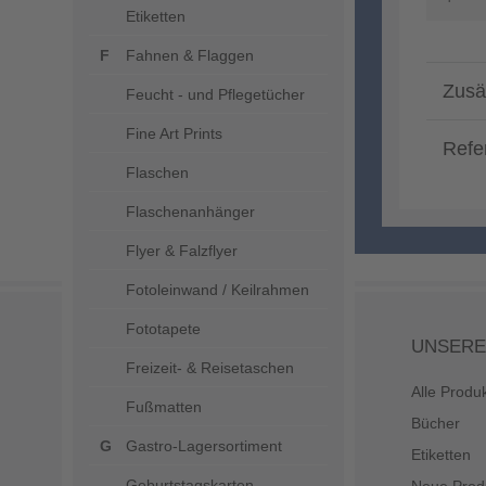
Etiketten
Fahnen & Flaggen
Zusä
Feucht - und Pflegetücher
Fine Art Prints
Refe
Flaschen
Flaschenanhänger
Flyer & Falzflyer
Fotoleinwand / Keilrahmen
Fototapete
UNSERE
Freizeit- & Reisetaschen
Alle Produ
Fußmatten
Bücher
Gastro-Lagersortiment
Etiketten
Geburtstagskarten