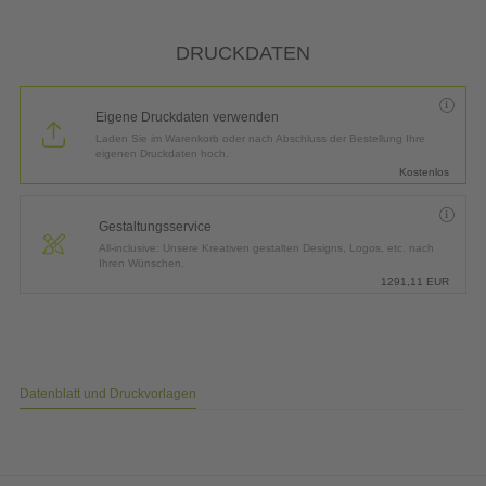
DRUCKDATEN
Eigene Druckdaten verwenden
Laden Sie im Warenkorb oder nach Abschluss der Bestellung Ihre
eigenen Druckdaten hoch.
Kostenlos
Gestaltungsservice
All-inclusive: Unsere Kreativen gestalten Designs, Logos, etc. nach
Ihren Wünschen.
1291,11
EUR
Datenblatt und Druckvorlagen