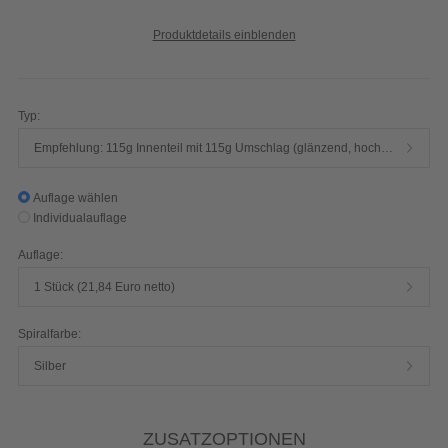
Produktdetails einblenden
Typ:
Empfehlung: 115g Innenteil mit 115g Umschlag (glänzend, hochwertiger Qualitätsdruck, 4/4-farbig)
Auflage wählen
Individualauflage
Auflage:
1 Stück (21,84 Euro netto)
Spiralfarbe:
Silber
ZUSATZOPTIONEN