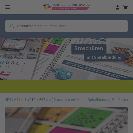
2 Millionen zufriedene
DIN A4 hoch (210 x 297 mm)
Broschüre mit Metall-Spiralbindung, Endformat DI