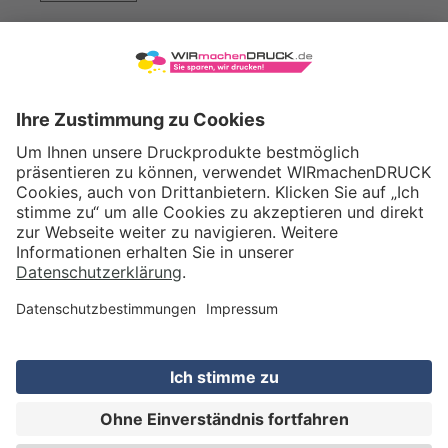
WIRmachenDRUCK GmbH
Illerstraße 15
71522 Backnang
Tel.: +49 (0) 711 995 982 - 20
Fax: +49 (0) 711 995 982 - 21
SOCIAL MEDIA
ZERTIFIZIERUNGEN
Preis (netto)
21,84
EUR
Gesamtpreis
25,99
EUR
(inkl. MwSt.)