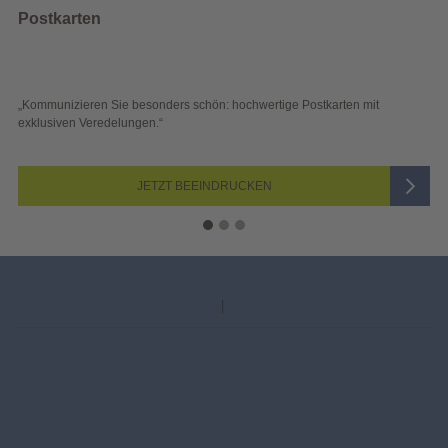
Wahlwerbung
e Postkarten mit
„Sichtbar und wirkungsvoll – mit plakativer Wahl
Blick überzeugen.“
JETZT AUSWÄHLEN