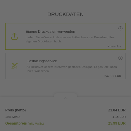
DRUCKDATEN
Eigene Druckdaten verwenden
Laden Sie im Warenkorb oder nach Abschluss der Bestellung Ihre
eigenen Druckdaten hoch.
Kostenlos
Gestaltungsservice
All-inclusive: Unsere Kreativen gestalten Designs, Logos, etc. nach
Ihren Wünschen.
242,21
EUR
Preis (netto)
21,84
EUR
19% MwSt.
4,15
EUR
Gesamtpreis
25,99
EUR
(inkl. MwSt.)