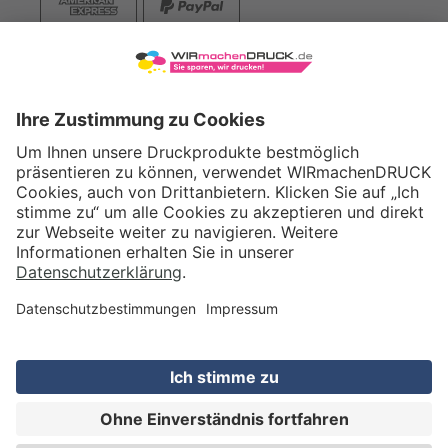
VERSAND
WIRmachenDRUCK GmbH
Illerstraße 15
71522 Backnang