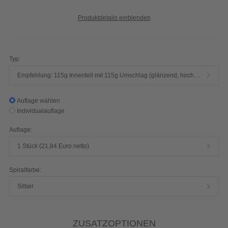
Produktdetails einblenden
Typ:
Empfehlung: 115g Innenteil mit 115g Umschlag (glänzend, hochwertiger Qualitätsdruck, 4/4-farbig)
Auflage wählen
Individualauflage
Auflage:
1 Stück (21,84 Euro netto)
Spiralfarbe:
Silber
ZUSATZOPTIONEN