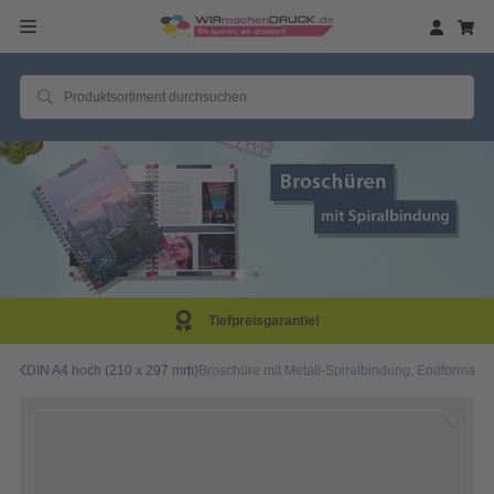
Tiefpreisgarantie!
DIN A4 hoch (210 x 297 mm)
Broschüre mit Metall-Spiralbindung, Endformat DI