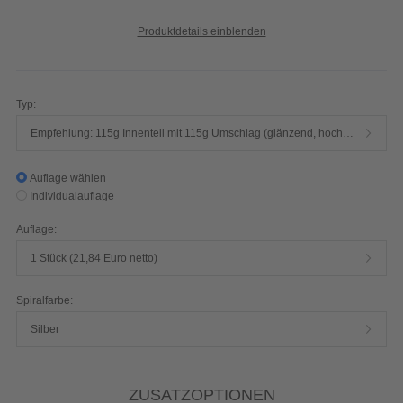
Produktdetails einblenden
Typ:
Empfehlung: 115g Innenteil mit 115g Umschlag (glänzend, hochwertiger Qualitätsdruck, 4/4-farbig)
Auflage wählen
Individualauflage
Auflage:
1 Stück (21,84 Euro netto)
Spiralfarbe:
Silber
ZUSATZOPTIONEN