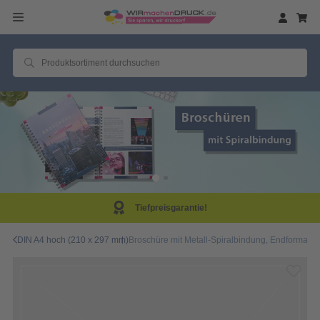
Tiefpreisgarantie!
DIN A4 hoch (210 x 297 mm)
Broschüre mit Metall-Spiralbindung, Endformat DI