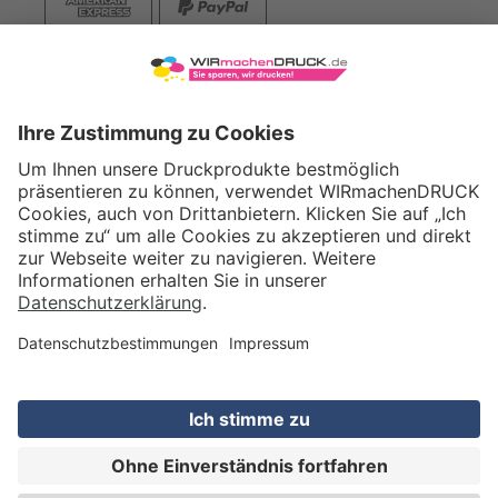
VERSAND
WIRmachenDRUCK GmbH
Illerstraße 15
71522 Backnang