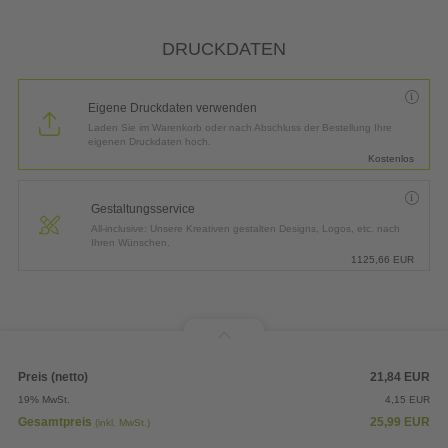
DRUCKDATEN
Eigene Druckdaten verwenden
Laden Sie im Warenkorb oder nach Abschluss der Bestellung Ihre
eigenen Druckdaten hoch.
Kostenlos
Gestaltungsservice
All-inclusive: Unsere Kreativen gestalten Designs, Logos, etc. nach
Ihren Wünschen.
1125,66
EUR
Preis (netto)
21,84
EUR
19% MwSt.
4,15
EUR
Gesamtpreis
25,99
EUR
(inkl. MwSt.)