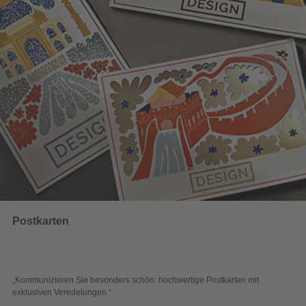
Wahlwerbung
sonders schön: hochwertige Postkarten mit
„Sichtbar und wirkungs
en.“
Blick überzeugen.“