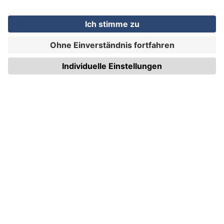
WIRmachenDRUCK GmbH
Illerstraße 15
71522 Backnang
Tel.: +49 (0) 711 995 982 - 20
Fax: +49 (0) 711 995 982 - 21
SOCIAL MEDIA
ZERTIFIZIERUNGEN