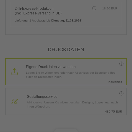
48h-Express-Produktion
11,60
EUR
(inkl. Express-Versand in DE)
*
Lieferung:
2 Arbeitstage bis
Mittwoch, 12.08.2026
24h-Express-Produktion
18,90
EUR
(inkl. Express-Versand in DE)
*
Lieferung:
1 Arbeitstag bis
Dienstag, 11.08.2026
DRUCKDATEN
Eigene Druckdaten verwenden
Laden Sie im Warenkorb oder nach Abschluss der Bestellung Ihre
eigenen Druckdaten hoch.
Kostenlos
Gestaltungsservice
All-inclusive: Unsere Kreativen gestalten Designs, Logos, etc. nach
Ihren Wünschen.