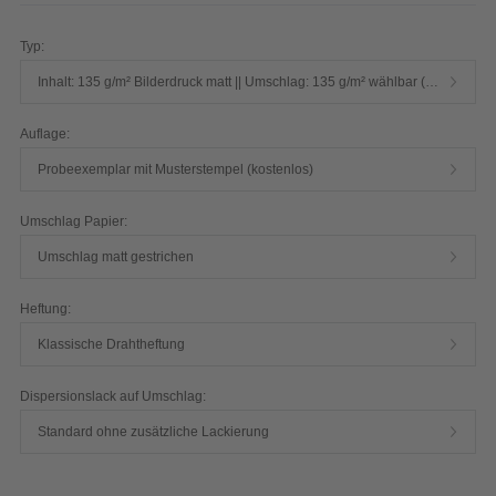
Produktdetails einblenden
Typ:
Inhalt: 135 g/m² Bilderdruck matt || Umschlag: 135 g/m² wählbar (FSC® select)
Auflage:
Probeexemplar mit Musterstempel (kostenlos)
Umschlag Papier:
Umschlag matt gestrichen
Heftung:
Klassische Drahtheftung
Dispersionslack auf Umschlag: