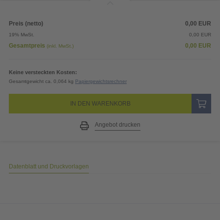
480,75
EUR
Preis (netto)
0,00
EUR
19% MwSt.
0,00
EUR
Gesamtpreis
0,00
EUR
(inkl. MwSt.)
Keine versteckten Kosten:
Gesamtgewicht ca. 0,064 kg
Papiergewichtsrechner
IN DEN WARENKORB
Angebot drucken
Datenblatt und Druckvorlagen