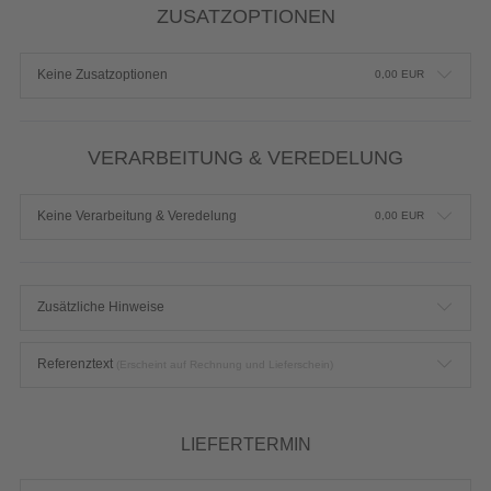
Standard ohne zusätzliche Lackierung
ZUSATZOPTIONEN
Keine Zusatzoptionen
0,00
EUR
VERARBEITUNG & VEREDELUNG
Keine Verarbeitung & Veredelung
0,00
EUR
Zusätzliche Hinweise
Referenztext
(Erscheint auf Rechnung und Lieferschein)