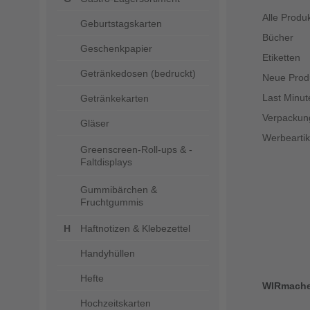
Alle Produ
Geburtstagskarten
Bücher
Geschenkpapier
Etiketten
Getränkedosen (bedruckt)
Neue Prod
Last Minut
Getränkekarten
Verpackun
Gläser
Werbeartik
Greenscreen-Roll-ups & -
Faltdisplays
Gummibärchen &
Fruchtgummis
Haftnotizen & Klebezettel
Handyhüllen
Hefte
WIRmach
Hochzeitskarten