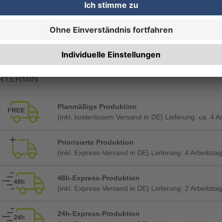
RBEITUNG & VEREDELUNG
FSC® zertifizierte Produktion
RTERMIN
Planmäßige Produktion
(inkl. kostenlosem Versand in DE) Lieferung:
ca. 4 A
Priorisierte Produktion
(inkl. Express-Versand in DE) Lieferung:
4 Arbeitstag
48h-Express-Produktion
(inkl. Express-Versand in DE) Lieferung:
2 Arbeitstag
24h-Express-Produktion