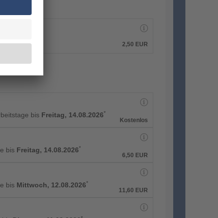
2,50
EUR
*
rbeitstage bis
Freitag, 14.08.2026
Kostenlos
*
e bis
Freitag, 14.08.2026
6,50
EUR
*
e bis
Mittwoch, 12.08.2026
11,60
EUR
*