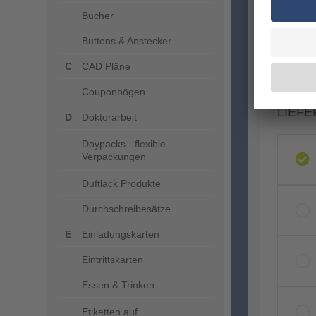
VERA
Bücher
Buttons & Anstecker
CAD Pläne
Couponbögen
LIEFE
Doktorarbeit
Doypacks - flexible
Verpackungen
Duftlack Produkte
Durchschreibesätze
Einladungskarten
Eintrittskarten
Essen & Trinken
Etiketten auf