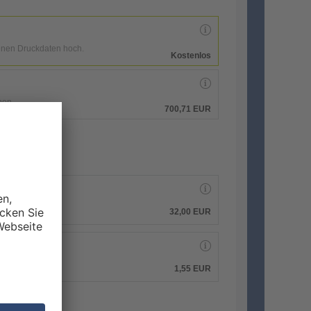
enen Druckdaten hoch.
Kostenlos
hen.
700,71 EUR
32,00
EUR
1,55
EUR