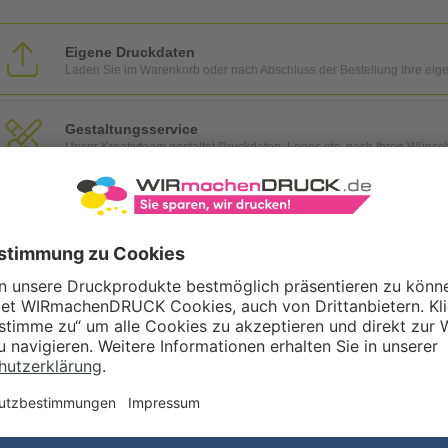
Eigene Druckdaten
Laden Sie im Warenkorb oder nach Abschluss der Bestellung Ihre eig
Gestaltungsservice
Unser Kreativteam gestaltet Druckdaten, Logos etc. nach Ihren Wünsc
TZOPTIONEN
Qualitätskontrolle (von Experten empf.)
Rechnung zusätzlich per Post