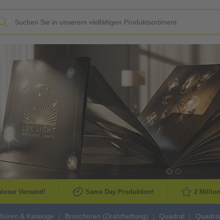
Slide
loser Versand!
Same Day Produktion!
2 Millio
hüren & Kataloge
Broschüren (Drahtheftung)
Quadrat
Quadrat