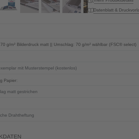
mehr Produktdetails
Datenblatt & Druckvor
: 70 g/m² Bilderdruck matt || Umschlag: 70 g/m² wählbar (FSC® select)
g Papier:
KDATEN