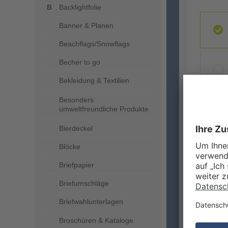
Backlightfolie
Banner & Planen
Beachflags/Snowflags
Becher to go
Bekleidung & Textilien
Besonders
umweltfreundliche Produkte
ZUSA
Bierdeckel
Blöcke
Briefpapier
Briefumschläge
Briefwahlunterlagen
Broschüren & Kataloge