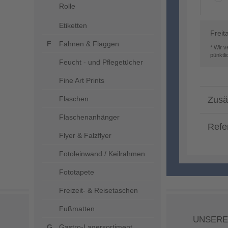
Rolle
Etiketten
Freit
Fahnen & Flaggen
* Wir 
pünktl
Feucht - und Pflegetücher
Fine Art Prints
Flaschen
Zusä
Flaschenanhänger
Refe
Flyer & Falzflyer
Fotoleinwand / Keilrahmen
Fototapete
Freizeit- & Reisetaschen
Fußmatten
UNSERE
Gastro-Lagersortiment