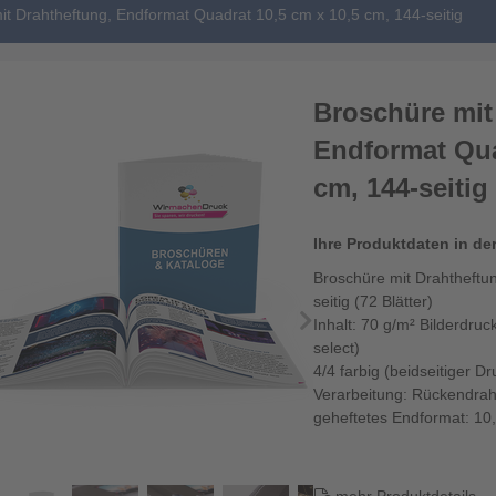
it Drahtheftung, Endformat Quadrat 10,5 cm x 10,5 cm, 144-seitig
Broschüre mit
Endformat Qua
cm, 144-seitig
Ihre Produktdaten in de
Broschüre mit Drahtheftu
seitig (72 Blätter)
Inhalt: 70 g/m² Bilderdru
select)
4/4 farbig (beidseitiger Dr
Verarbeitung: Rückendrah
geheftetes Endformat: 10,