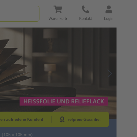
Warenkorb
Kontakt
Login
Go to Next Sli
nen zufriedene Kunden!
Tiefpreis-Garantie!
 (105 x 105 mm)