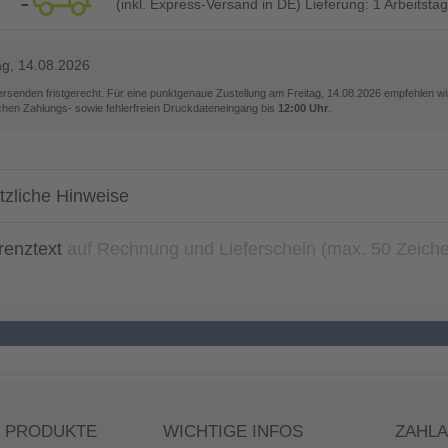
(inkl. Express-Versand in DE) Lieferung:
1 Arbeitstag
ag, 14.08.2026
versenden fristgerecht. Für eine punktgenaue Zustellung am
Freitag, 14.08.2026
empfehlen wir
ichen Zahlungs- sowie fehlerfreien Druckdateneingang bis
12:00 Uhr
.
tzliche Hinweise
renztext
auf Rechnung und Lieferschein (max. 50 Zeich
 PRODUKTE
WICHTIGE INFOS
ZAHL