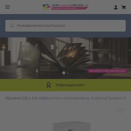
eisgarantie!
Same D
Quadrat (105 x 105 mm)
Broschüre mit Drahtheftung, Endformat Quadrat 10,5 c