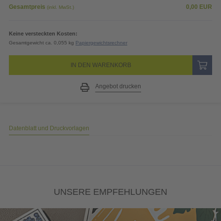
Preis (netto)
0,00
EUR
19% MwSt.
0,00
EUR
Gesamtpreis
0,00
EUR
(inkl. MwSt.)
Keine versteckten Kosten:
Gesamtgewicht ca. 0,055 kg
Papiergewichtsrechner
IN DEN WARENKORB
Angebot drucken
Datenblatt und Druckvorlagen