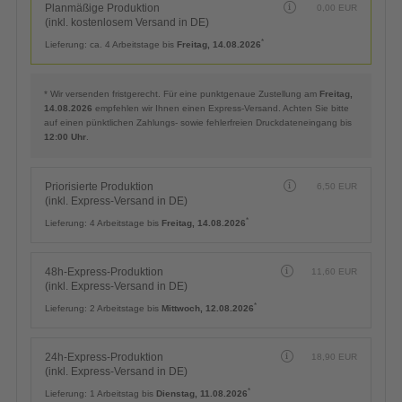
Planmäßige Produktion
0,00
EUR
(inkl. kostenlosem Versand in DE)
*
Lieferung:
ca. 4 Arbeitstage bis
Freitag, 14.08.2026
Planmäßige Produktion
0,00
EUR
(inkl. kostenlosem Versand in DE)
*
Lieferung:
ca. 4 Arbeitstage bis
Freitag, 14.08.2026
* Wir versenden fristgerecht. Für eine punktgenaue Zustellung am
Freitag,
14.08.2026
empfehlen wir Ihnen einen Express-Versand. Achten Sie bitte
auf einen pünktlichen Zahlungs- sowie fehlerfreien Druckdateneingang bis
12:00 Uhr
.
Priorisierte Produktion
6,50
EUR
(inkl. Express-Versand in DE)
*
Lieferung:
4 Arbeitstage bis
Freitag, 14.08.2026
48h-Express-Produktion
11,60
EUR
(inkl. Express-Versand in DE)
*
Lieferung:
2 Arbeitstage bis
Mittwoch, 12.08.2026