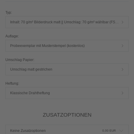
Produktdetails einblenden
Typ:
Inhalt: 70 g/m² Bilderdruck matt || Umschlag: 70 g/m² wählbar (FSC® select)
Auflage:
Probeexemplar mit Musterstempel (kostenlos)
Umschlag Papier:
Umschlag matt gestrichen
Heftung:
Klassische Drahtheftung