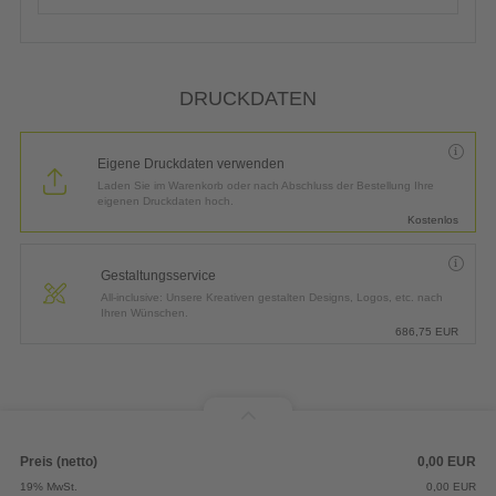
24h-Express-Produktion
18,90
EUR
(inkl. Express-Versand in DE)
*
Lieferung:
1 Arbeitstag bis
Dienstag, 11.08.2026
DRUCKDATEN
Eigene Druckdaten verwenden
Laden Sie im Warenkorb oder nach Abschluss der Bestellung Ihre
eigenen Druckdaten hoch.
Kostenlos
Gestaltungsservice
All-inclusive: Unsere Kreativen gestalten Designs, Logos, etc. nach
Ihren Wünschen.
686,75
EUR