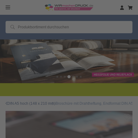
2 Millionen zufriedene Kunden!
DIN A5 hoch (148 x 210 mm)
Broschüre mit Drahtheftung, Endformat DIN A5, 14