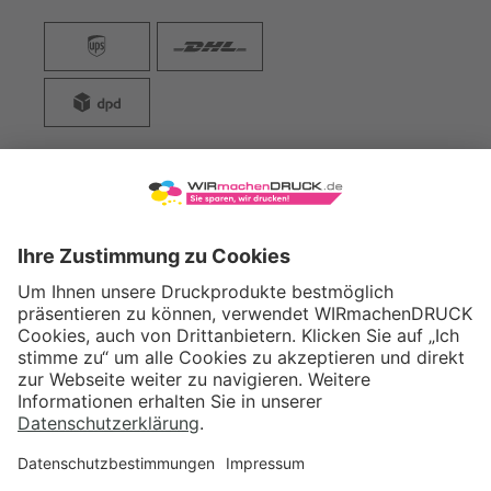
WIRmachenDRUCK GmbH
Illerstraße 15
71522 Backnang
Tel.: +49 (0) 711 995 982 - 20
Fax: +49 (0) 711 995 982 - 21
SOCIAL MEDIA