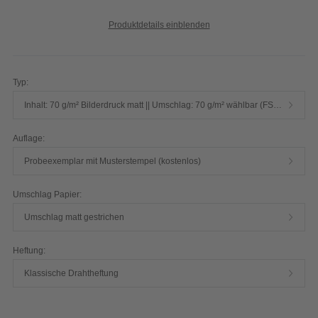
Produktdetails einblenden
Typ:
Inhalt: 70 g/m² Bilderdruck matt || Umschlag: 70 g/m² wählbar (FSC® select)
Auflage:
Probeexemplar mit Musterstempel (kostenlos)
Umschlag Papier:
Umschlag matt gestrichen
Heftung:
Klassische Drahtheftung